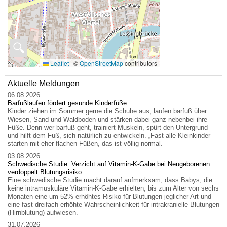
🔍
Leaflet
|
©
OpenStreetMap
contributors
Aktuelle Meldungen
06.08.2026
Barfußlaufen fördert gesunde Kinderfüße
Kinder ziehen im Sommer gerne die Schuhe aus, laufen barfuß über
Wiesen, Sand und Waldboden und stärken dabei ganz nebenbei ihre
Füße. Denn wer barfuß geht, trainiert Muskeln, spürt den Untergrund
und hilft dem Fuß, sich natürlich zu entwickeln. „Fast alle Kleinkinder
starten mit eher flachen Füßen, das ist völlig normal.
03.08.2026
Schwedische Studie: Verzicht auf Vitamin-K-Gabe bei Neugeborenen
verdoppelt Blutungsrisiko
Eine schwedische Studie macht darauf aufmerksam, dass Babys, die
keine intramuskuläre Vitamin-K-Gabe erhielten, bis zum Alter von sechs
Monaten eine um 52% erhöhtes Risiko für Blutungen jeglicher Art und
eine fast dreifach erhöhte Wahrscheinlichkeit für intrakranielle Blutungen
(Hirnblutung) aufwiesen.
31.07.2026