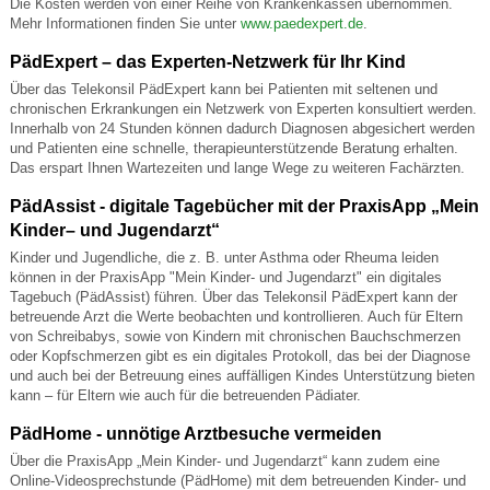
Die Kosten werden von einer Reihe von Krankenkassen übernommen.
Mehr Informationen finden Sie unter
www.paedexpert.de
.
PädExpert – das Experten-Netzwerk für Ihr Kind
Über das Telekonsil PädExpert kann bei Patienten mit seltenen und
chronischen Erkrankungen ein Netzwerk von Experten konsultiert werden.
Innerhalb von 24 Stunden können dadurch Diagnosen abgesichert werden
und Patienten eine schnelle, therapieunterstützende Beratung erhalten.
Das erspart Ihnen Wartezeiten und lange Wege zu weiteren Fachärzten.
PädAssist - digitale Tagebücher mit der PraxisApp „Mein
Kinder– und Jugendarzt“
Kinder und Jugendliche, die z. B. unter Asthma oder Rheuma leiden
können in der PraxisApp "Mein Kinder- und Jugendarzt" ein digitales
Tagebuch (PädAssist) führen. Über das Telekonsil PädExpert kann der
betreuende Arzt die Werte beobachten und kontrollieren. Auch für Eltern
von Schreibabys, sowie von Kindern mit chronischen Bauchschmerzen
oder Kopfschmerzen gibt es ein digitales Protokoll, das bei der Diagnose
und auch bei der Betreuung eines auffälligen Kindes Unterstützung bieten
kann – für Eltern wie auch für die betreuenden Pädiater.
PädHome - unnötige Arztbesuche vermeiden
Über die PraxisApp „Mein Kinder- und Jugendarzt“ kann zudem eine
Online-Videosprechstunde (PädHome) mit dem betreuenden Kinder- und