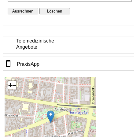
Telemedizinische
Angebote
PraxisApp
+
−