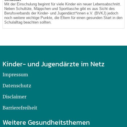
Mit der Einschulung beginnt für viele Kinder ein neuer Lebensabschnitt.
Neben Schultüte, Mäppchen und Sporttasche gibt es aus Sicht des
Berufsverbands der Kinder- und Jugendärzt*innen e.V. (BVKJ) jedoch
noch weitere wichtige Punkte, die Eltern für einen gesunden Start in den
Schulalltag beachten sollten.
Kinder- und Jugendärzte im Netz
Impressum
Datenschutz
Disclaimer
Barrierefreiheit
Weitere Gesundheitsthemen