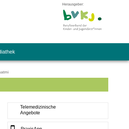
Herausgeber:
iathek
satmi
Telemedizinische
Angebote
PraxisApp