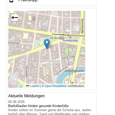
+
−
🔍
Leaflet
|
©
OpenStreetMap
contributors
Aktuelle Meldungen
06.08.2026
Barfußlaufen fördert gesunde Kinderfüße
Kinder ziehen im Sommer gerne die Schuhe aus, laufen
barfuß über Wiesen, Sand und Waldboden und stärken