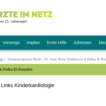
ZTE IM NETZ
ten 21. Lebensjahr
Vorsorge
Impfen
Erste Hilfe
Adressen
Med
in
> Kinderarztpraxis Berlin - Dr. med. Boris Griebenow & Refka El-Ra
 & Refka El-Rasatmi
U9
ie oft?
hner
 Links Kinderkardiologie
s U11
chten?
2
r