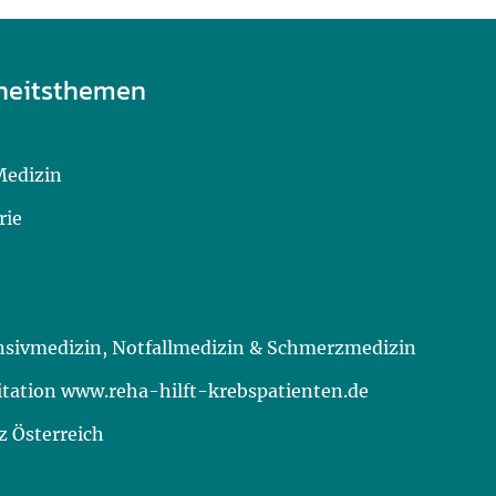
heitsthemen
Medizin
rie
ensivmedizin, Notfallmedizin & Schmerzmedizin
itation www.reha-hilft-krebspatienten.de
 Österreich