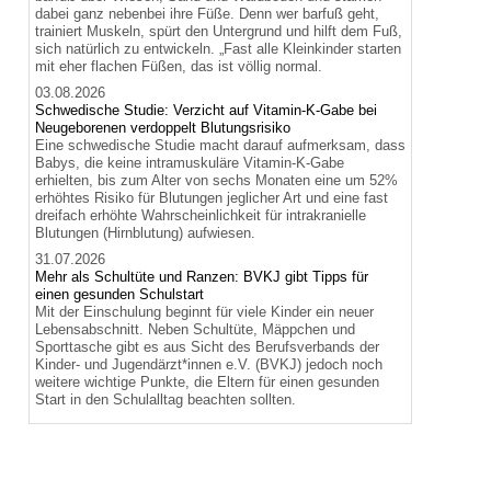
dabei ganz nebenbei ihre Füße. Denn wer barfuß geht,
trainiert Muskeln, spürt den Untergrund und hilft dem Fuß,
sich natürlich zu entwickeln. „Fast alle Kleinkinder starten
mit eher flachen Füßen, das ist völlig normal.
03.08.2026
Schwedische Studie: Verzicht auf Vitamin-K-Gabe bei
Neugeborenen verdoppelt Blutungsrisiko
Eine schwedische Studie macht darauf aufmerksam, dass
Babys, die keine intramuskuläre Vitamin-K-Gabe
erhielten, bis zum Alter von sechs Monaten eine um 52%
erhöhtes Risiko für Blutungen jeglicher Art und eine fast
dreifach erhöhte Wahrscheinlichkeit für intrakranielle
Blutungen (Hirnblutung) aufwiesen.
31.07.2026
Mehr als Schultüte und Ranzen: BVKJ gibt Tipps für
einen gesunden Schulstart
Mit der Einschulung beginnt für viele Kinder ein neuer
Lebensabschnitt. Neben Schultüte, Mäppchen und
Sporttasche gibt es aus Sicht des Berufsverbands der
Kinder- und Jugendärzt*innen e.V. (BVKJ) jedoch noch
weitere wichtige Punkte, die Eltern für einen gesunden
Start in den Schulalltag beachten sollten.