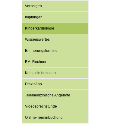
Vorsorgen
Impfungen
Impfsicherheit
Notdienste
Empfehlungen zum
Kinderkardiologie
Häufige Fragen
Hörlexikon
Wissenswertes
Erinnerungstermine
Recht auf Impfung
Material zu den Vo
BMI Rechner
Kontaktinformation
Vorsorge- und Impf
Entwicklungskalen
PraxisApp
Telemedizinische Angebote
Broschüren und Inf
Videosprechstunde
Familienzeit gesun
Online-Terminbuchung