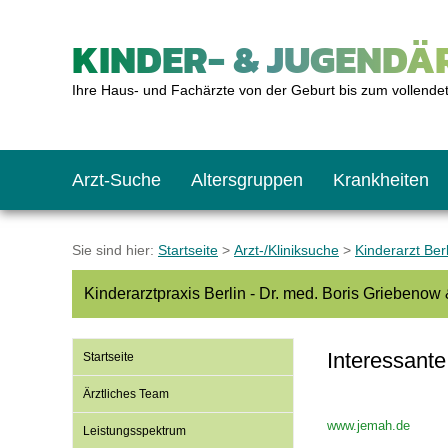
KINDER- & JUGENDÄR
Ihre Haus- und Fachärzte von der Geburt bis zum vollende
Arzt-Suche
Altersgruppen
Krankheiten
Das erste Jahr
Baby: U1 bis U6
Impfkalender
Notrufnummern
Notdienste
BMI-Rechner
Sie sind hier:
Startseite
>
Arzt-/Kliniksuche
>
Kinderarzt Berl
Kinderarztpraxis Berlin - Dr. med. Boris Griebenow
Kleinkinder
Kleinkind: U7 bis 
Impfen: Wann und w
Giftnotruf
Sozialpädiatrie
Körpergrößen-Rec
Interessante
Startseite
Schulkinder
Schulkind: U10 bi
Was muss man bea
Hausapotheke
Gesundheitsämter
Blutdruckrechner
Ärztliches Team
www.jemah.de
Leistungsspektrum
Jugendliche
Teenager: J1 bis J
Impfreaktionen
Sofortmaßnahmen
Link-Tipps
Wachstum-Rechne