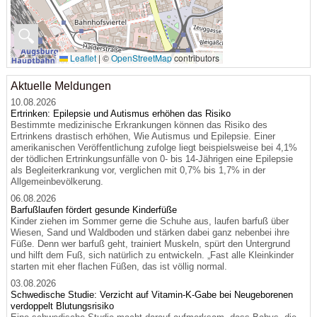
🔍
Leaflet
|
©
OpenStreetMap
contributors
Aktuelle Meldungen
10.08.2026
Ertrinken: Epilepsie und Autismus erhöhen das Risiko
Bestimmte medizinische Erkrankungen können das Risiko des
Ertrinkens drastisch erhöhen, Wie Autismus und Epilepsie. Einer
amerikanischen Veröffentlichung zufolge liegt beispielsweise bei 4,1%
der tödlichen Ertrinkungsunfälle von 0- bis 14-Jährigen eine Epilepsie
als Begleiterkrankung vor, verglichen mit 0,7% bis 1,7% in der
Allgemeinbevölkerung.
06.08.2026
Barfußlaufen fördert gesunde Kinderfüße
Kinder ziehen im Sommer gerne die Schuhe aus, laufen barfuß über
Wiesen, Sand und Waldboden und stärken dabei ganz nebenbei ihre
Füße. Denn wer barfuß geht, trainiert Muskeln, spürt den Untergrund
und hilft dem Fuß, sich natürlich zu entwickeln. „Fast alle Kleinkinder
starten mit eher flachen Füßen, das ist völlig normal.
03.08.2026
Schwedische Studie: Verzicht auf Vitamin-K-Gabe bei Neugeborenen
verdoppelt Blutungsrisiko