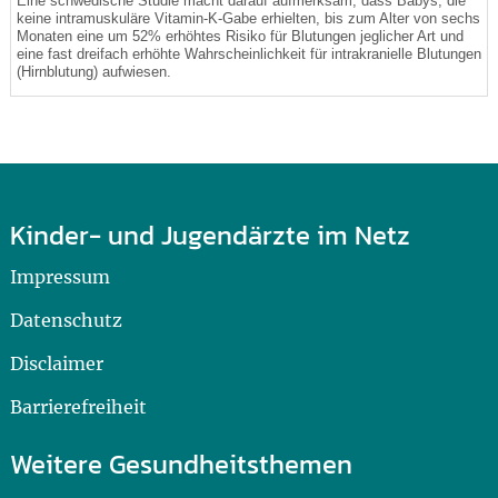
Eine schwedische Studie macht darauf aufmerksam, dass Babys, die
keine intramuskuläre Vitamin-K-Gabe erhielten, bis zum Alter von sechs
Monaten eine um 52% erhöhtes Risiko für Blutungen jeglicher Art und
eine fast dreifach erhöhte Wahrscheinlichkeit für intrakranielle Blutungen
(Hirnblutung) aufwiesen.
Kinder- und Jugendärzte im Netz
Impressum
Datenschutz
Disclaimer
Barrierefreiheit
Weitere Gesundheitsthemen