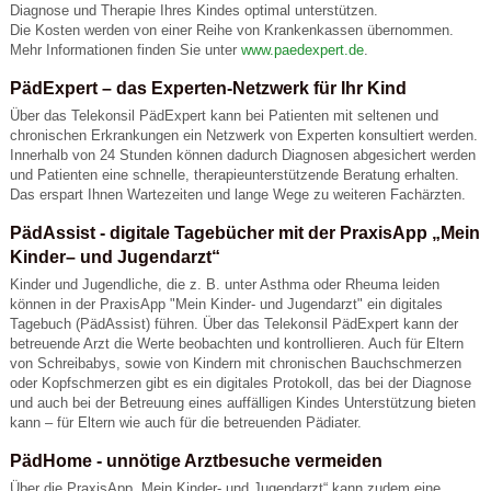
Diagnose und Therapie Ihres Kindes optimal unterstützen.
Die Kosten werden von einer Reihe von Krankenkassen übernommen.
Mehr Informationen finden Sie unter
www.paedexpert.de
.
PädExpert – das Experten-Netzwerk für Ihr Kind
Über das Telekonsil PädExpert kann bei Patienten mit seltenen und
chronischen Erkrankungen ein Netzwerk von Experten konsultiert werden.
Innerhalb von 24 Stunden können dadurch Diagnosen abgesichert werden
und Patienten eine schnelle, therapieunterstützende Beratung erhalten.
Das erspart Ihnen Wartezeiten und lange Wege zu weiteren Fachärzten.
PädAssist - digitale Tagebücher mit der PraxisApp „Mein
Kinder– und Jugendarzt“
Kinder und Jugendliche, die z. B. unter Asthma oder Rheuma leiden
können in der PraxisApp "Mein Kinder- und Jugendarzt" ein digitales
Tagebuch (PädAssist) führen. Über das Telekonsil PädExpert kann der
betreuende Arzt die Werte beobachten und kontrollieren. Auch für Eltern
von Schreibabys, sowie von Kindern mit chronischen Bauchschmerzen
oder Kopfschmerzen gibt es ein digitales Protokoll, das bei der Diagnose
und auch bei der Betreuung eines auffälligen Kindes Unterstützung bieten
kann – für Eltern wie auch für die betreuenden Pädiater.
PädHome - unnötige Arztbesuche vermeiden
Über die PraxisApp „Mein Kinder- und Jugendarzt“ kann zudem eine