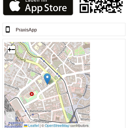
PraxisApp
+
−
🔍
Leaflet
|
©
OpenStreetMap
contributors