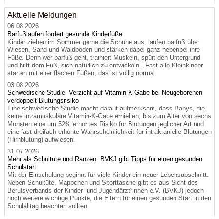
Aktuelle Meldungen
06.08.2026
Barfußlaufen fördert gesunde Kinderfüße
Kinder ziehen im Sommer gerne die Schuhe aus, laufen barfuß über
Wiesen, Sand und Waldboden und stärken dabei ganz nebenbei ihre
Füße. Denn wer barfuß geht, trainiert Muskeln, spürt den Untergrund
und hilft dem Fuß, sich natürlich zu entwickeln. „Fast alle Kleinkinder
starten mit eher flachen Füßen, das ist völlig normal.
03.08.2026
Schwedische Studie: Verzicht auf Vitamin-K-Gabe bei Neugeborenen
verdoppelt Blutungsrisiko
Eine schwedische Studie macht darauf aufmerksam, dass Babys, die
keine intramuskuläre Vitamin-K-Gabe erhielten, bis zum Alter von sechs
Monaten eine um 52% erhöhtes Risiko für Blutungen jeglicher Art und
eine fast dreifach erhöhte Wahrscheinlichkeit für intrakranielle Blutungen
(Hirnblutung) aufwiesen.
31.07.2026
Mehr als Schultüte und Ranzen: BVKJ gibt Tipps für einen gesunden
Schulstart
Mit der Einschulung beginnt für viele Kinder ein neuer Lebensabschnitt.
Neben Schultüte, Mäppchen und Sporttasche gibt es aus Sicht des
Berufsverbands der Kinder- und Jugendärzt*innen e.V. (BVKJ) jedoch
noch weitere wichtige Punkte, die Eltern für einen gesunden Start in den
Schulalltag beachten sollten.