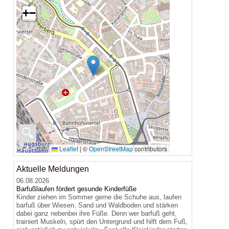
+
−
🔍
Leaflet
|
©
OpenStreetMap
contributors
Aktuelle Meldungen
06.08.2026
Barfußlaufen fördert gesunde Kinderfüße
Kinder ziehen im Sommer gerne die Schuhe aus, laufen
barfuß über Wiesen, Sand und Waldboden und stärken
dabei ganz nebenbei ihre Füße. Denn wer barfuß geht,
trainiert Muskeln, spürt den Untergrund und hilft dem Fuß,