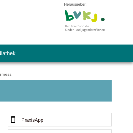
Herausgeber:
iathek
irmess
PraxisApp