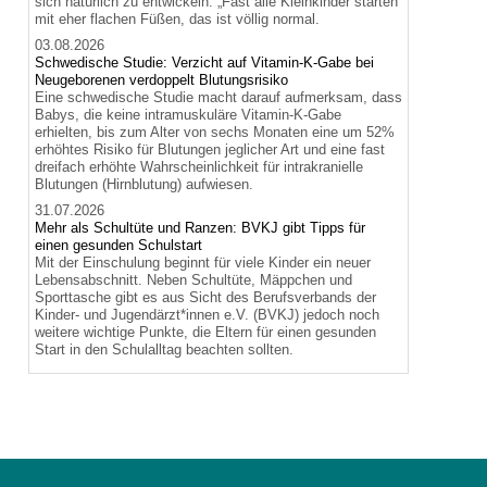
sich natürlich zu entwickeln. „Fast alle Kleinkinder starten
mit eher flachen Füßen, das ist völlig normal.
03.08.2026
Schwedische Studie: Verzicht auf Vitamin-K-Gabe bei
Neugeborenen verdoppelt Blutungsrisiko
Eine schwedische Studie macht darauf aufmerksam, dass
Babys, die keine intramuskuläre Vitamin-K-Gabe
erhielten, bis zum Alter von sechs Monaten eine um 52%
erhöhtes Risiko für Blutungen jeglicher Art und eine fast
dreifach erhöhte Wahrscheinlichkeit für intrakranielle
Blutungen (Hirnblutung) aufwiesen.
31.07.2026
Mehr als Schultüte und Ranzen: BVKJ gibt Tipps für
einen gesunden Schulstart
Mit der Einschulung beginnt für viele Kinder ein neuer
Lebensabschnitt. Neben Schultüte, Mäppchen und
Sporttasche gibt es aus Sicht des Berufsverbands der
Kinder- und Jugendärzt*innen e.V. (BVKJ) jedoch noch
weitere wichtige Punkte, die Eltern für einen gesunden
Start in den Schulalltag beachten sollten.