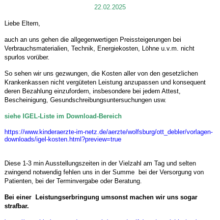
22.02.2025
Liebe Eltern,
auch an uns gehen die allgegenwertigen Preissteigerungen bei
Verbrauchsmaterialien, Technik, Energiekosten, Löhne u.v.m. nicht
spurlos vorüber.
So sehen wir uns gezwungen, die Kosten aller von den gesetzlichen
Krankenkassen nicht vergüteten Leistung anzupassen und konsequent
deren Bezahlung einzufordern, insbesondere bei jedem Attest,
Bescheinigung, Gesundschreibungsuntersuchungen usw.
siehe IGEL-Liste im Download-Bereich
https://www.kinderaerzte-im-netz.de/aerzte/wolfsburg/ott_debler/vorlagen-
downloads/igel-kosten.html?preview=true
Diese 1-3 min Ausstellungszeiten in der Vielzahl am Tag und selten
zwingend notwendig fehlen uns in der Summe bei der Versorgung von
Patienten, bei der Terminvergabe oder Beratung.
Bei einer Leistungserbringung umsonst machen wir uns sogar
strafbar.