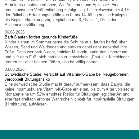
Ertrinkens drastisch erhöhen, Wie Autismus und Epilepsie. Einer
amerikanischen Veröffentlichung zufolge liegt beispielsweise bei 4,1%
der tödlichen Ertrinkungsunfälle von 0- bis 14-Jährigen eine Epilepsie
als Begleiterkrankung vor, verglichen mit 0,7% bis 1,7% in der
Allgemeinbevölkerung.
06.08.2026
Barfußlaufen fördert gesunde Kinderfüße
Kinder ziehen im Sommer gerne die Schuhe aus, laufen barfuß über
Wiesen, Sand und Waldboden und stärken dabei ganz nebenbei ihre
Füße. Denn wer barfuß geht, trainiert Muskeln, spürt den Untergrund
und hilft dem Fuß, sich natürlich zu entwickeln. „Fast alle Kleinkinder
starten mit eher flachen Füßen, das ist völlig normal.
03.08.2026
Schwedische Studie: Verzicht auf Vitamin-K-Gabe bei Neugeborenen
verdoppelt Blutungsrisiko
Eine schwedische Studie macht darauf aufmerksam, dass Babys, die
keine intramuskuläre Vitamin-K-Gabe erhielten, bis zum Alter von sechs
Monaten eine um 52% erhöhtes Risiko für Blutungen jeglicher Art und
eine fast dreifach erhöhte Wahrscheinlichkeit für intrakranielle Blutungen
(Hirnblutung) aufwiesen.