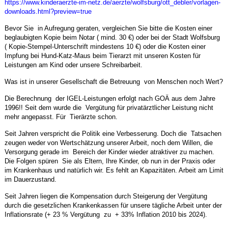
https://www.kinderaerzte-im-netz.de/aerzte/wolfsburg/ott_debler/vorlagen-
downloads.html?preview=true
Bevor Sie in Aufregung geraten, vergleichen Sie bitte die Kosten einer
beglaubigten Kopie beim Notar ( mind. 30 €) oder bei der Stadt Wolfsburg
( Kopie-Stempel-Unterschrift mindestens 10 €) oder die Kosten einer
Impfung bei Hund-Katz-Maus beim Tierarzt mit unseren Kosten für
Leistungen am Kind oder unsere Schreibarbeit.
Was ist in unserer Gesellschaft die Betreuung von Menschen noch Wert?
Die Berechnung der IGEL-Leistungen erfolgt nach GOÄ aus dem Jahre
1996!! Seit dem wurde die Vergütung für privatärztlicher Leistung nicht
mehr angepasst. Für Tierärzte schon.
Seit Jahren verspricht die Politik eine Verbesserung. Doch die Tatsachen
zeugen weder von Wertschätzung unserer Arbeit, noch dem Willen, die
Versorgung gerade im Bereich der Kinder wieder atraktiver zu machen.
Die Folgen spüren Sie als Eltern, Ihre Kinder, ob nun in der Praxis oder
im Krankenhaus und natürlich wir. Es fehlt an Kapazitäten. Arbeit am Limit
im Dauerzustand.
Seit Jahren liegen die Kompensation durch Steigerung der Vergütung
durch die gesetzlichen Krankenkassen für unsere tägliche Arbeit unter der
Inflationsrate (+ 23 % Vergütung zu + 33% Inflation 2010 bis 2024).