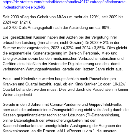
https://de.statista.com/statistik/daten/studie/4917/umfrage/inflationsrate-
in-deutschland-seit-1948/
Seit 2000 s􀆟eg das Gehalt von MfAs um mehr als 120%, seit 2009 bis
2024 von 1424 €
auf 2700 € als Anfangsgehalt nach der Ausbildung um ca. 90%.
Die gesetzlichen Kassen haben den Ärzten bei der Vergütung ihrer
erbrachten Leistung (Einnahmen, nicht Gewinn) für 2022 + 2% in der
Summe mehr zugestanden, 2023 +4,32% und 2024 +3,85%. Dies gleicht
die exponentielle Kostensteigerung im Bereich Personal-, Miet- und
Energiekosten sowie bei den medizinischen Verbrauchsmaterialien und
Geräten einschließlich der Kosten der Digitaliesierung und des damit
verbundenen Wartungsaufwandes gerade der letzten Jahre nicht aus.
Haus- und Kinderärzte werden hauptsächlich nach Pauschalen pro
Kranken und Quartal bezahlt, egal, ob ein Kind/Kranker 1x oder 10-12x/
Quartal behandelt werden muss. Dies wird durch die Pauschalen in keiner
Weise abgedeckt.
Gerade in den 3 Jahren mit Corona-Pandemie und Grippe-/Infektwelle,
aber auch die unkoordinierte Zwangseinführung nicht vollständig durch die
Kassen gegenfinanzierter technischer Lösungen (TI-Datenanbindung,
online Datenabgleich der eVersicherungskarten mit den
Kassendatenbanken als unentgeldliche Auslagerung der Aufgaben der
Krankenkassen an die Praxen, eAU, eRezept u.v.m.), die unseren