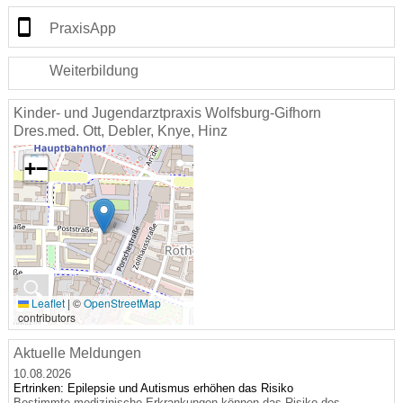
PraxisApp
Weiterbildung
Kinder- und Jugendarztpraxis Wolfsburg-Gifhorn
Dres.med. Ott, Debler, Knye, Hinz
+
−
🔍
Leaflet
|
©
OpenStreetMap
contributors
Aktuelle Meldungen
10.08.2026
Ertrinken: Epilepsie und Autismus erhöhen das Risiko
Bestimmte medizinische Erkrankungen können das Risiko des