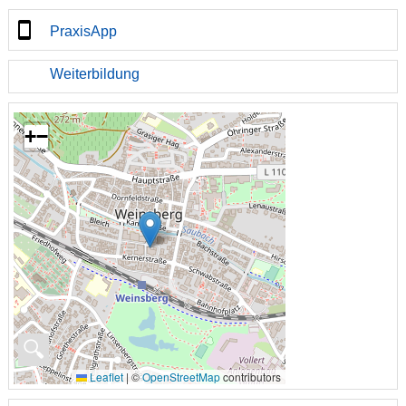
PraxisApp
Weiterbildung
+
−
🔍
Leaflet
|
©
OpenStreetMap
contributors