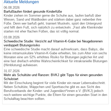
Aktuelle Meldungen
06.08.2026
Barfußlaufen fördert gesunde Kinderfüße
Kinder ziehen im Sommer gerne die Schuhe aus, laufen barfuß über
Wiesen, Sand und Waldboden und stärken dabei ganz nebenbei ihre
Füße. Denn wer barfuß geht, trainiert Muskeln, spürt den Untergrund
und hilft dem Fuß, sich natürlich zu entwickeln. „Fast alle Kleinkinder
starten mit eher flachen Füßen, das ist völlig normal.
03.08.2026
Schwedische Studie: Verzicht auf Vitamin-K-Gabe bei Neugeborenen
verdoppelt Blutungsrisiko
Eine schwedische Studie macht darauf aufmerksam, dass Babys, die
keine intramuskuläre Vitamin-K-Gabe erhielten, bis zum Alter von sechs
Monaten eine um 52% erhöhtes Risiko für Blutungen jeglicher Art und
eine fast dreifach erhöhte Wahrscheinlichkeit für intrakranielle Blutungen
(Hirnblutung) aufwiesen.
31.07.2026
Mehr als Schultüte und Ranzen: BVKJ gibt Tipps für einen gesunden
Schulstart
Mit der Einschulung beginnt für viele Kinder ein neuer Lebensabschnitt.
Neben Schultüte, Mäppchen und Sporttasche gibt es aus Sicht des
Berufsverbands der Kinder- und Jugendärzt*innen e.V. (BVKJ) jedoch
noch weitere wichtige Punkte, die Eltern für einen gesunden Start in den
Schulalltag beachten sollten.