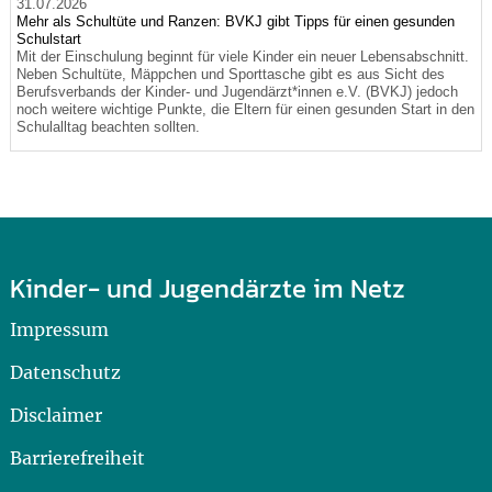
31.07.2026
Mehr als Schultüte und Ranzen: BVKJ gibt Tipps für einen gesunden
Schulstart
Mit der Einschulung beginnt für viele Kinder ein neuer Lebensabschnitt.
Neben Schultüte, Mäppchen und Sporttasche gibt es aus Sicht des
Berufsverbands der Kinder- und Jugendärzt*innen e.V. (BVKJ) jedoch
noch weitere wichtige Punkte, die Eltern für einen gesunden Start in den
Schulalltag beachten sollten.
Kinder- und Jugendärzte im Netz
Impressum
Datenschutz
Disclaimer
Barrierefreiheit