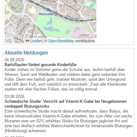
🔍
Leaflet
|
©
OpenStreetMap
contributors
Aktuelle Meldungen
06.08.2026
Barfußlaufen fördert gesunde Kinderfüße
Kinder ziehen im Sommer gerne die Schuhe aus, laufen barfuß über
Wiesen, Sand und Waldboden und stärken dabei ganz nebenbei ihre
Füße. Denn wer barfuß geht, trainiert Muskeln, spürt den Untergrund
und hilft dem Fuß, sich natürlich zu entwickeln. „Fast alle Kleinkinder
starten mit eher flachen Füßen, das ist völlig normal.
03.08.2026
Schwedische Studie: Verzicht auf Vitamin-K-Gabe bei Neugeborenen
verdoppelt Blutungsrisiko
Eine schwedische Studie macht darauf aufmerksam, dass Babys, die
keine intramuskuläre Vitamin-K-Gabe erhielten, bis zum Alter von sechs
Monaten eine um 52% erhöhtes Risiko für Blutungen jeglicher Art und
eine fast dreifach erhöhte Wahrscheinlichkeit für intrakranielle Blutungen
(Hirnblutung) aufwiesen.