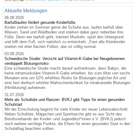
Aktuelle Meldungen
06.08.2026
Barfußlaufen fördert gesunde Kinderfüße
Kinder ziehen im Sommer gerne die Schuhe aus, laufen barfuß über
Wiesen, Sand und Waldboden und stärken dabei ganz nebenbei ihre
Füße. Denn wer barfuß geht, trainiert Muskeln, spürt den Untergrund
und hilft dem Fuß, sich natürlich zu entwickeln. „Fast alle Kleinkinder
starten mit eher flachen Füßen, das ist völlig normal.
03.08.2026
Schwedische Studie: Verzicht auf Vitamin-K-Gabe bei Neugeborenen
verdoppelt Blutungsrisiko
Eine schwedische Studie macht darauf aufmerksam, dass Babys, die
keine intramuskuläre Vitamin-K-Gabe erhielten, bis zum Alter von sechs
Monaten eine um 52% erhöhtes Risiko für Blutungen jeglicher Art und
eine fast dreifach erhöhte Wahrscheinlichkeit für intrakranielle Blutungen
(Hirnblutung) aufwiesen.
31.07.2026
Mehr als Schultüte und Ranzen: BVKJ gibt Tipps für einen gesunden
Schulstart
Mit der Einschulung beginnt für viele Kinder ein neuer Lebensabschnitt.
Neben Schultüte, Mäppchen und Sporttasche gibt es aus Sicht des
Berufsverbands der Kinder- und Jugendärzt*innen e.V. (BVKJ) jedoch
noch weitere wichtige Punkte, die Eltern für einen gesunden Start in den
Schulalltag beachten sollten.