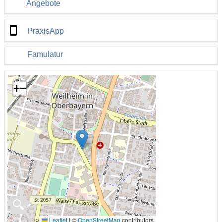
Angebote
PraxisApp
Famulatur
+
−
🔍
Leaflet
|
©
OpenStreetMap
contributors