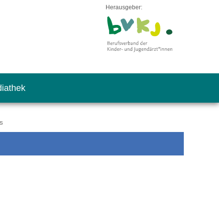
Herausgeber:
iathek
s