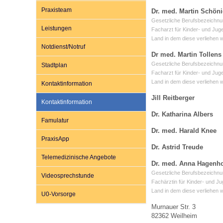
Praxisteam
Dr. med. Martin Schöni
Gesetzliche Berufsbezeichnu
Leistungen
Impfsicherheit
Notdienste
Empfehlungen zum
Facharzt für Kinder- und Jug
Land in dem diese verliehen 
Notdienst/Notruf
Dr med. Martin Tollens
Häufige Fragen
Hörlexikon
Gesetzliche Berufsbezeichnu
Stadtplan
Facharzt für Kinder- und Jug
Land in dem diese verliehen 
Kontaktinformation
Recht auf Impfung
Material zu den Vo
Jill Reitberger
Kontaktinformation
Dr. Katharina Albers
Famulatur
Vorsorge- und Impf
Entwicklungskalen
Dr. med. Harald Knee
PraxisApp
Dr. Astrid Treude
Telemedizinische Angebote
Broschüren und Inf
Dr. med. Anna Hagenho
Gesetzliche Berufsbezeichnu
Videosprechstunde
Fachärztin für Kinder- und J
Land in dem diese verliehen 
Familienzeit gesun
U0-Vorsorge
Murnauer Str. 3
82362 Weilheim