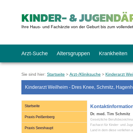
KINDER- & JUGENDÄR
Ihre Haus- und Fachärzte von der Geburt bis zum vollende
Arzt-Suche
Altersgruppen
Krankheiten
Das erste Jahr
Baby: U1 bis U6
Impfkalender
Notrufnummern
Notdienste
BMI-Rechner
Sie sind hier:
Startseite
>
Arzt-/Kliniksuche
>
Kinderarzt We
Kinderarzt Weilheim - Dres Knee, Schmitz, Hagenho
Kleinkinder
Kleinkind: U7 bis 
Impfen: Wann und w
Giftnotruf
Sozialpädiatrie
Körpergrößen-Rec
Startseite
Kontaktinformatio
Schulkinder
Schulkind: U10 bi
Was muss man bea
Hausapotheke
Gesundheitsämter
Blutdruckrechner
Dr. med. Tim Schmitz
Praxis Peißenberg
Gesetzliche Berufsbezeichnu
Facharzt für Kinder- und Jug
Praxis Seeshaupt
Land in dem diese verliehen 
Jugendliche
Teenager: J1 bis J
Impfreaktionen
Sofortmaßnahmen
Link-Tipps
Wachstum-Rechne