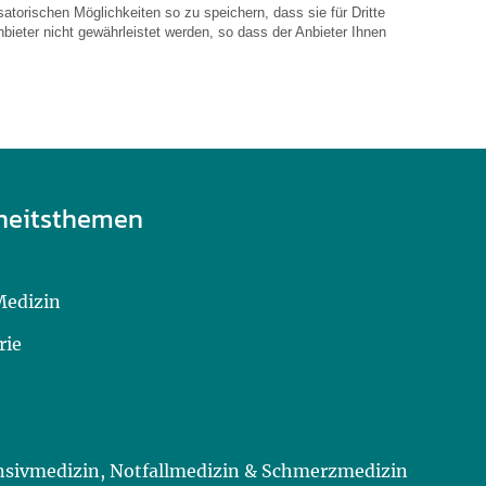
atorischen Möglichkeiten so zu speichern, dass sie für Dritte
bieter nicht gewährleistet werden, so dass der Anbieter Ihnen
heitsthemen
Medizin
rie
ensivmedizin, Notfallmedizin & Schmerzmedizin