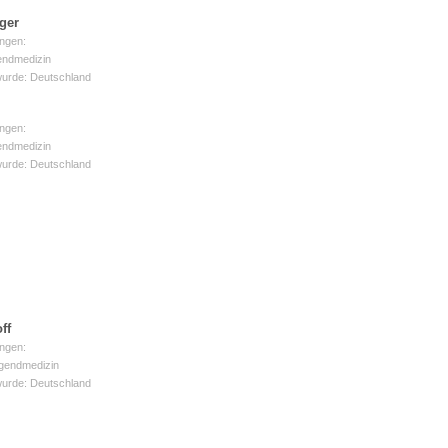
ger
ngen:
 Bildschirmmediengebrauch
endmedizin
wurde: Deutschland
ngen:
endmedizin
wurde: Deutschland
rsorgen
erinnerung
der
ormationsflyer
ff
ngen:
ugendmedizin
wurde: Deutschland
d gestalten