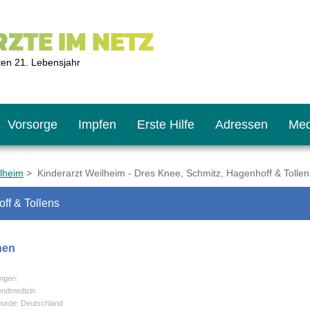
ZTE IM NETZ
ten 21. Lebensjahr
Vorsorge
Impfen
Erste Hilfe
Adressen
Med
ilheim
> Kinderarzt Weilheim - Dres Knee, Schmitz, Hagenhoff & Tollen
ff & Tollens
U9
ie oft?
hner
nen
s U11
chten?
ngen:
endmedizin
wurde: Deutschland
2
r