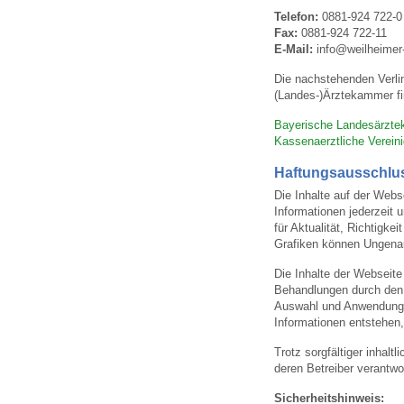
U0-Vorsorge
Telefon:
0881-924 722-0
Fax:
0881-924 722-11
E-Mail:
info@weilheimer-
Die nachstehenden Verli
(Landes-)Ärztekammer fi
Bayerische Landesärzt
Kassenaerztliche Verein
Haftungsausschlu
Die Inhalte auf der Webs
Informationen jederzeit 
für Aktualität, Richtigk
Grafiken können Ungenau
Die Inhalte der Webseite
Behandlungen durch den a
Auswahl und Anwendung 
Informationen entstehen,
Trotz sorgfältiger inhalt
deren Betreiber verantwor
Sicherheitshinweis: