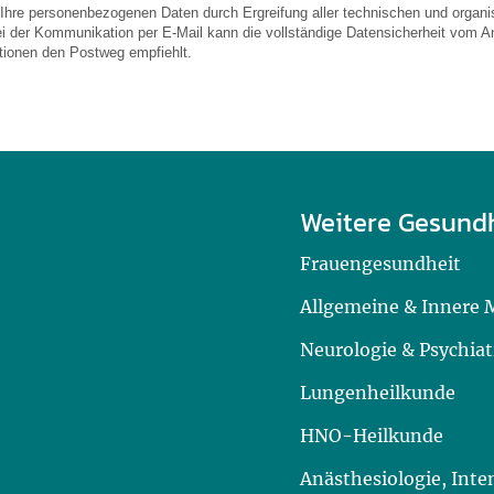
 Ihre personenbezogenen Daten durch Ergreifung aller technischen und organis
ei der Kommunikation per E-Mail kann die vollständige Datensicherheit vom An
ationen den Postweg empfiehlt.
Weitere Gesund
Frauengesundheit
Allgemeine & Innere 
Neurologie & Psychiat
Lungenheilkunde
HNO-Heilkunde
Anästhesiologie, Int