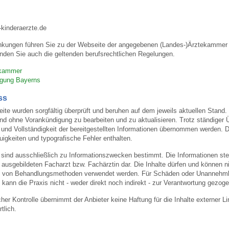
kinderaerzte.de
nkungen führen Sie zu der Webseite der angegebenen (Landes-)Ärztekammer u
nden Sie auch die geltenden berufsrechtlichen Regelungen.
ekammer
igung Bayerns
ss
eite wurden sorgfältig überprüft und beruhen auf dem jeweils aktuellen Stand. 
und ohne Vorankündigung zu bearbeiten und zu aktualisieren. Trotz ständiger
eit und Vollständigkeit der bereitgestellten Informationen übernommen werden
igkeiten und typografische Fehler enthalten.
 sind ausschließlich zu Informationszwecken bestimmt. Die Informationen stel
usgebildeten Facharzt bzw. Fachärztin dar. Die Inhalte dürfen und können nic
von Behandlungsmethoden verwendet werden. Für Schäden oder Unannehmlic
 kann die Praxis nicht - weder direkt noch indirekt - zur Verantwortung gezog
licher Kontrolle übernimmt der Anbieter keine Haftung für die Inhalte externer L
tlich.