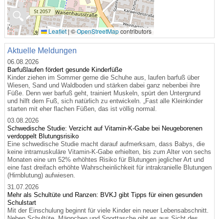
🔍
Leaflet
|
©
OpenStreetMap
contributors
Aktuelle Meldungen
06.08.2026
Barfußlaufen fördert gesunde Kinderfüße
Kinder ziehen im Sommer gerne die Schuhe aus, laufen barfuß über
Wiesen, Sand und Waldboden und stärken dabei ganz nebenbei ihre
Füße. Denn wer barfuß geht, trainiert Muskeln, spürt den Untergrund
und hilft dem Fuß, sich natürlich zu entwickeln. „Fast alle Kleinkinder
starten mit eher flachen Füßen, das ist völlig normal.
03.08.2026
Schwedische Studie: Verzicht auf Vitamin-K-Gabe bei Neugeborenen
verdoppelt Blutungsrisiko
Eine schwedische Studie macht darauf aufmerksam, dass Babys, die
keine intramuskuläre Vitamin-K-Gabe erhielten, bis zum Alter von sechs
Monaten eine um 52% erhöhtes Risiko für Blutungen jeglicher Art und
eine fast dreifach erhöhte Wahrscheinlichkeit für intrakranielle Blutungen
(Hirnblutung) aufwiesen.
31.07.2026
Mehr als Schultüte und Ranzen: BVKJ gibt Tipps für einen gesunden
Schulstart
Mit der Einschulung beginnt für viele Kinder ein neuer Lebensabschnitt.
Neben Schultüte, Mäppchen und Sporttasche gibt es aus Sicht des