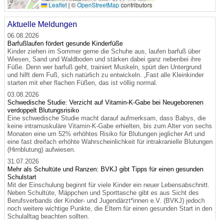
Leaflet
|
©
OpenStreetMap
contributors
Aktuelle Meldungen
06.08.2026
Barfußlaufen fördert gesunde Kinderfüße
Kinder ziehen im Sommer gerne die Schuhe aus, laufen barfuß über
Wiesen, Sand und Waldboden und stärken dabei ganz nebenbei ihre
Füße. Denn wer barfuß geht, trainiert Muskeln, spürt den Untergrund
und hilft dem Fuß, sich natürlich zu entwickeln. „Fast alle Kleinkinder
starten mit eher flachen Füßen, das ist völlig normal.
03.08.2026
Schwedische Studie: Verzicht auf Vitamin-K-Gabe bei Neugeborenen
verdoppelt Blutungsrisiko
Eine schwedische Studie macht darauf aufmerksam, dass Babys, die
keine intramuskuläre Vitamin-K-Gabe erhielten, bis zum Alter von sechs
Monaten eine um 52% erhöhtes Risiko für Blutungen jeglicher Art und
eine fast dreifach erhöhte Wahrscheinlichkeit für intrakranielle Blutungen
(Hirnblutung) aufwiesen.
31.07.2026
Mehr als Schultüte und Ranzen: BVKJ gibt Tipps für einen gesunden
Schulstart
Mit der Einschulung beginnt für viele Kinder ein neuer Lebensabschnitt.
Neben Schultüte, Mäppchen und Sporttasche gibt es aus Sicht des
Berufsverbands der Kinder- und Jugendärzt*innen e.V. (BVKJ) jedoch
noch weitere wichtige Punkte, die Eltern für einen gesunden Start in den
Schulalltag beachten sollten.