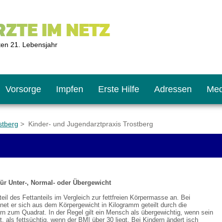
ZTE IM NETZ
ten 21. Lebensjahr
Vorsorge
Impfen
Erste Hilfe
Adressen
Med
stberg
> Kinder- und Jugendarztpraxis Trostberg
U9
ie oft?
hner
für Unter-, Normal- oder Übergewicht
s U11
chten?
eil des Fettanteils im Vergleich zur fettfreien Körpermasse an. Bei
et er sich aus dem Körpergewicht in Kilogramm geteilt durch die
rn zum Quadrat. In der Regel gilt ein Mensch als übergewichtig, wenn sein
2
r
t, als fettsüchtig, wenn der BMI über 30 liegt. Bei Kindern ändert isch