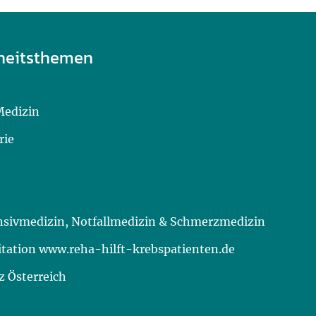
heitsthemen
Medizin
rie
ensivmedizin, Notfallmedizin & Schmerzmedizin
itation www.reha-hilft-krebspatienten.de
 Österreich