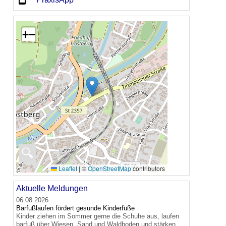
+
−
🔍
Leaflet
|
©
OpenStreetMap
contributors
Aktuelle Meldungen
06.08.2026
Barfußlaufen fördert gesunde Kinderfüße
Kinder ziehen im Sommer gerne die Schuhe aus, laufen
barfuß über Wiesen, Sand und Waldboden und stärken