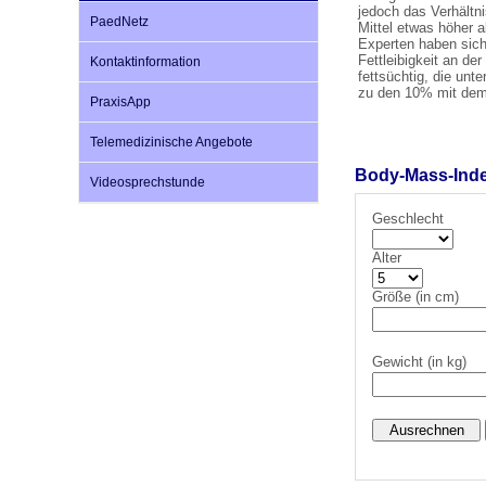
jedoch das Verhältn
PaedNetz
Mittel etwas höher a
Experten haben sich
Fettleibigkeit an de
Kontaktinformation
Impfsicherheit
Notdienste
Empfehlungen zum
fettsüchtig, die unt
zu den 10% mit dem
PraxisApp
Häufige Fragen
Hörlexikon
Telemedizinische Angebote
Body-Mass-Inde
Videosprechstunde
Recht auf Impfung
Material zu den Vo
Geschlecht
Alter
Vorsorge- und Impf
Entwicklungskalen
Größe (in cm)
Broschüren und Inf
Gewicht (in kg)
Familienzeit gesun