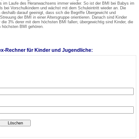
is im Laufe des Heranwachsens immer wieder. So ist der BMI bei Babys im
ls bei Vorschulkindern und wächst mit dem Schuleintritt wieder an. Die
 deshalb darauf geeinigt, dass sich die Begriffe Übergewicht und
r Streuung der BMI in einer Altersgruppe orientieren. Danach sind Kinder
 Bildschirmmediengebrauch
er die 3% derer mit dem höchsten BMI fallen; übergewichtig sind Kinder, die
 höchsten BMI gehören.
x-Rechner für Kinder und Jugendliche:
rsorgen
erinnerung
der
ormationsflyer
d gestalten