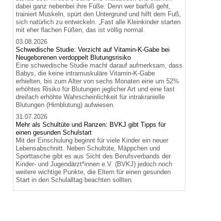
dabei ganz nebenbei ihre Füße. Denn wer barfuß geht,
trainiert Muskeln, spürt den Untergrund und hilft dem Fuß,
sich natürlich zu entwickeln. „Fast alle Kleinkinder starten
mit eher flachen Füßen, das ist völlig normal.
03.08.2026
Schwedische Studie: Verzicht auf Vitamin-K-Gabe bei
Neugeborenen verdoppelt Blutungsrisiko
Eine schwedische Studie macht darauf aufmerksam, dass
Babys, die keine intramuskuläre Vitamin-K-Gabe
erhielten, bis zum Alter von sechs Monaten eine um 52%
erhöhtes Risiko für Blutungen jeglicher Art und eine fast
dreifach erhöhte Wahrscheinlichkeit für intrakranielle
Blutungen (Hirnblutung) aufwiesen.
31.07.2026
Mehr als Schultüte und Ranzen: BVKJ gibt Tipps für
einen gesunden Schulstart
Mit der Einschulung beginnt für viele Kinder ein neuer
Lebensabschnitt. Neben Schultüte, Mäppchen und
Sporttasche gibt es aus Sicht des Berufsverbands der
Kinder- und Jugendärzt*innen e.V. (BVKJ) jedoch noch
weitere wichtige Punkte, die Eltern für einen gesunden
Start in den Schulalltag beachten sollten.