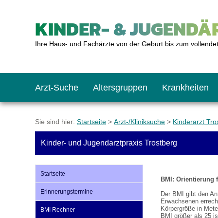
KINDER- & JUGENDÄR
Ihre Haus- und Fachärzte von der Geburt bis zum vollende
Arzt-Suche
Altersgruppen
Krankheiten
Das erste Jahr
Baby: U1 bis U6
Impfkalender
Notrufnummern
Notdienste
BMI-Rechner
Sie sind hier:
Startseite
>
Arzt-/Kliniksuche
>
Kinderarzt Tro
Kinder- und Jugendarztpraxis Trostberg
Kleinkinder
Kleinkind: U7 bis 
Impfen: Wann und w
Giftnotruf
Sozialpädiatrie
Körpergrößen-Rec
Startseite
BMI: Orientierung 
Schulkinder
Schulkind: U10 bi
Was muss man bea
Hausapotheke
Gesundheitsämter
Blutdruckrechner
Erinnerungstermine
Der BMI gibt den Ant
Erwachsenen errechn
Körpergröße in Mete
BMI Rechner
Jugendliche
Teenager: J1 bis J
Impfreaktionen
Sofortmaßnahmen
Link-Tipps
Wachstum-Rechne
BMI größer als 25 is