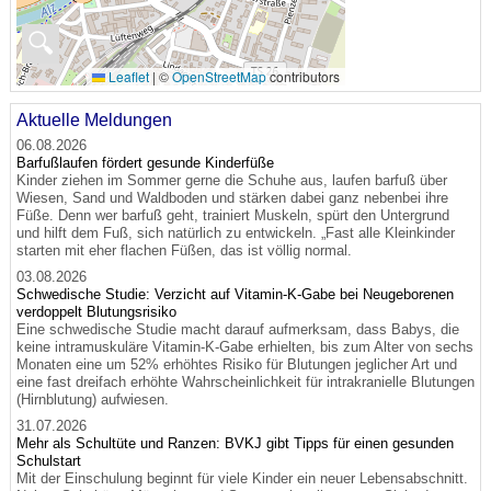
🔍
Leaflet
|
©
OpenStreetMap
contributors
Aktuelle Meldungen
06.08.2026
Barfußlaufen fördert gesunde Kinderfüße
Kinder ziehen im Sommer gerne die Schuhe aus, laufen barfuß über
Wiesen, Sand und Waldboden und stärken dabei ganz nebenbei ihre
Füße. Denn wer barfuß geht, trainiert Muskeln, spürt den Untergrund
und hilft dem Fuß, sich natürlich zu entwickeln. „Fast alle Kleinkinder
starten mit eher flachen Füßen, das ist völlig normal.
03.08.2026
Schwedische Studie: Verzicht auf Vitamin-K-Gabe bei Neugeborenen
verdoppelt Blutungsrisiko
Eine schwedische Studie macht darauf aufmerksam, dass Babys, die
keine intramuskuläre Vitamin-K-Gabe erhielten, bis zum Alter von sechs
Monaten eine um 52% erhöhtes Risiko für Blutungen jeglicher Art und
eine fast dreifach erhöhte Wahrscheinlichkeit für intrakranielle Blutungen
(Hirnblutung) aufwiesen.
31.07.2026
Mehr als Schultüte und Ranzen: BVKJ gibt Tipps für einen gesunden
Schulstart
Mit der Einschulung beginnt für viele Kinder ein neuer Lebensabschnitt.