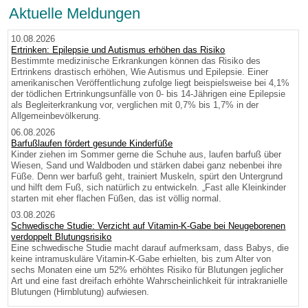
Aktuelle Meldungen
10.08.2026
Ertrinken: Epilepsie und Autismus erhöhen das Risiko
Bestimmte medizinische Erkrankungen können das Risiko des
Ertrinkens drastisch erhöhen, Wie Autismus und Epilepsie. Einer
amerikanischen Veröffentlichung zufolge liegt beispielsweise bei 4,1%
der tödlichen Ertrinkungsunfälle von 0- bis 14-Jährigen eine Epilepsie
als Begleiterkrankung vor, verglichen mit 0,7% bis 1,7% in der
Allgemeinbevölkerung.
06.08.2026
Barfußlaufen fördert gesunde Kinderfüße
Kinder ziehen im Sommer gerne die Schuhe aus, laufen barfuß über
Wiesen, Sand und Waldboden und stärken dabei ganz nebenbei ihre
Füße. Denn wer barfuß geht, trainiert Muskeln, spürt den Untergrund
und hilft dem Fuß, sich natürlich zu entwickeln. „Fast alle Kleinkinder
starten mit eher flachen Füßen, das ist völlig normal.
03.08.2026
Schwedische Studie: Verzicht auf Vitamin-K-Gabe bei Neugeborenen
verdoppelt Blutungsrisiko
Eine schwedische Studie macht darauf aufmerksam, dass Babys, die
keine intramuskuläre Vitamin-K-Gabe erhielten, bis zum Alter von
sechs Monaten eine um 52% erhöhtes Risiko für Blutungen jeglicher
Art und eine fast dreifach erhöhte Wahrscheinlichkeit für intrakranielle
Blutungen (Hirnblutung) aufwiesen.