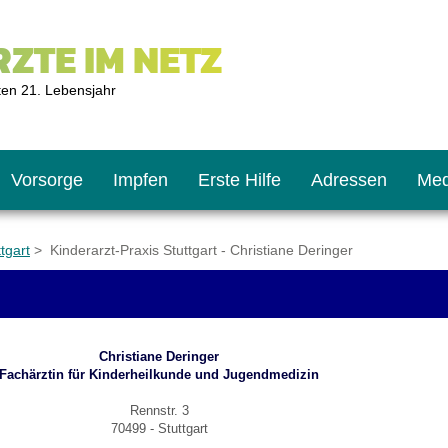
ZTE IM NETZ
ten 21. Lebensjahr
Vorsorge
Impfen
Erste Hilfe
Adressen
Med
tgart
> Kinderarzt-Praxis Stuttgart - Christiane Deringer
U9
ie oft?
hner
Christiane Deringer
s U11
chten?
Fachärztin für Kinderheilkunde und Jugendmedizin
Rennstr. 3
70499 - Stuttgart
2
r