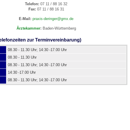
Telefon:
07 11 / 88 16 32
Fax:
07 11 / 88 16 31
 Bildschirmmediengebrauch
E-Mail:
praxis-deringer@gmx.de
Ärztekammer
:
Baden-Württemberg
elefonzeiten zur Terminvereinbarung)
08.30 - 11.30 Uhr; 14:30 -17.00 Uhr
rsorgen
08.30 - 11.30 Uhr
08.30 - 11.30 Uhr; 14:30 -17.00 Uhr
14:30 -17.00 Uhr
erinnerung
der
08.30 - 11.30 Uhr; 14:30 -17.00 Uhr
ormationsflyer
d gestalten