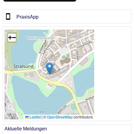
PraxisApp
+
−
🔍
Leaflet
|
©
OpenStreetMap
contributors
Aktuelle Meldungen