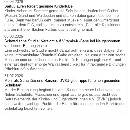
06.08.2026
Barfußlaufen fördert gesunde Kinderfüße
Kinder ziehen im Sommer gerne die Schuhe aus, laufen barfuß über
Wiesen, Sand und Waldboden und stärken dabei ganz nebenbei ihre
Füße. Denn wer barfuß geht, trainiert Muskeln, spürt den Untergrund
und hilft dem Fuß, sich natürlich zu entwickeln. „Fast alle Kleinkinder
starten mit eher flachen Füßen, das ist völlig normal.
03.08.2026
Schwedische Studie: Verzicht auf Vitamin-K-Gabe bei Neugeborenen
verdoppelt Blutungsrisiko
Eine schwedische Studie macht darauf aufmerksam, dass Babys, die
keine intramuskuläre Vitamin-K-Gabe erhielten, bis zum Alter von sechs
Monaten eine um 52% erhöhtes Risiko für Blutungen jeglicher Art und
eine fast dreifach erhöhte Wahrscheinlichkeit für intrakranielle Blutungen
(Hirnblutung) aufwiesen.
31.07.2026
Mehr als Schultüte und Ranzen: BVKJ gibt Tipps für einen gesunden
Schulstart
Mit der Einschulung beginnt für viele Kinder ein neuer Lebensabschnitt.
Neben Schultüte, Mäppchen und Sporttasche gibt es aus Sicht des
Berufsverbands der Kinder- und Jugendärzt*innen e.V. (BVKJ) jedoch
noch weitere wichtige Punkte, die Eltern für einen gesunden Start in den
Schulalltag beachten sollten.