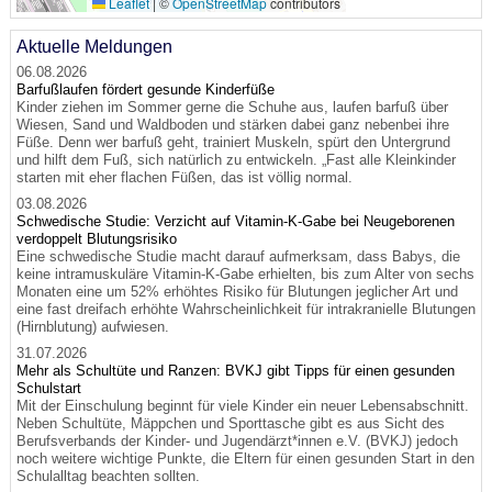
Leaflet
|
©
OpenStreetMap
contributors
Aktuelle Meldungen
06.08.2026
Barfußlaufen fördert gesunde Kinderfüße
Kinder ziehen im Sommer gerne die Schuhe aus, laufen barfuß über
Wiesen, Sand und Waldboden und stärken dabei ganz nebenbei ihre
Füße. Denn wer barfuß geht, trainiert Muskeln, spürt den Untergrund
und hilft dem Fuß, sich natürlich zu entwickeln. „Fast alle Kleinkinder
starten mit eher flachen Füßen, das ist völlig normal.
03.08.2026
Schwedische Studie: Verzicht auf Vitamin-K-Gabe bei Neugeborenen
verdoppelt Blutungsrisiko
Eine schwedische Studie macht darauf aufmerksam, dass Babys, die
keine intramuskuläre Vitamin-K-Gabe erhielten, bis zum Alter von sechs
Monaten eine um 52% erhöhtes Risiko für Blutungen jeglicher Art und
eine fast dreifach erhöhte Wahrscheinlichkeit für intrakranielle Blutungen
(Hirnblutung) aufwiesen.
31.07.2026
Mehr als Schultüte und Ranzen: BVKJ gibt Tipps für einen gesunden
Schulstart
Mit der Einschulung beginnt für viele Kinder ein neuer Lebensabschnitt.
Neben Schultüte, Mäppchen und Sporttasche gibt es aus Sicht des
Berufsverbands der Kinder- und Jugendärzt*innen e.V. (BVKJ) jedoch
noch weitere wichtige Punkte, die Eltern für einen gesunden Start in den
Schulalltag beachten sollten.