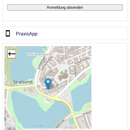
PraxisApp
+
−
🔍