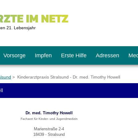
ZTE IM NETZ
ten 21. Lebensjahr
Vorsorge
Impfen
Erste Hilfe
Adressen
Med
alsund
> Kinderarztpraxis Stralsund - Dr. med. Timothy Howell
ll
U9
ie oft?
hner
Dr. med. Timothy Howell
s U11
chten?
Facharzt für Kinder- und Jugendmedizin
Marienstraße 2-4
18439 - Stralsund
2
r