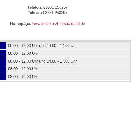
Telefon:
03831 258257
Telefax:
03831 258295
 Bildschirmmediengebrauch
Homepage:
www.kinderarzt-in-stralsund.de
08.00 - 12.00 Uhr und 14.00 - 17.00 Uhr
08.00 - 12.00 Uhr
rsorgen
08.00 - 12.00 Uhr und 14.00 - 17.00 Uhr
08.00 - 12.00 Uhr
erinnerung
der
08.00 - 12.00 Uhr
ormationsflyer
d gestalten