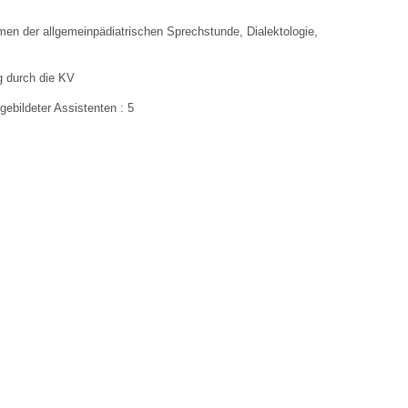
emen der allgemeinpädiatrischen Sprechstunde, Dialektologie,
 Bildschirmmediengebrauch
g durch die KV
gebildeter Assistenten : 5
rsorgen
erinnerung
der
ormationsflyer
d gestalten