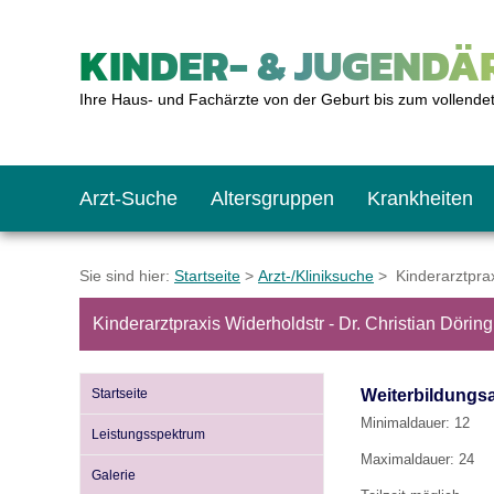
KINDER- & JUGENDÄR
Ihre Haus- und Fachärzte von der Geburt bis zum vollende
Arzt-Suche
Altersgruppen
Krankheiten
Das erste Jahr
Baby: U1 bis U6
Impfkalender
Notrufnummern
Notdienste
BMI-Rechner
Sie sind hier:
Startseite
>
Arzt-/Kliniksuche
> Kinderarztpraxi
Kinderarztpraxis Widerholdstr - Dr. Christian Dörin
Kleinkinder
Kleinkind: U7 bis 
Impfen: Wann und w
Giftnotruf
Sozialpädiatrie
Körpergrößen-Rec
Startseite
Weiterbildungs
Schulkinder
Schulkind: U10 bi
Was muss man bea
Hausapotheke
Gesundheitsämter
Blutdruckrechner
Minimaldauer: 12
Leistungsspektrum
Maximaldauer: 24
Galerie
Jugendliche
Teenager: J1 bis J
Impfreaktionen
Sofortmaßnahmen
Link-Tipps
Wachstum-Rechne