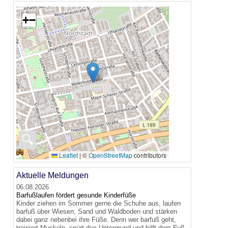
+
−
🔍
Leaflet
|
©
OpenStreetMap
contributors
Aktuelle Meldungen
06.08.2026
Barfußlaufen fördert gesunde Kinderfüße
Kinder ziehen im Sommer gerne die Schuhe aus, laufen
barfuß über Wiesen, Sand und Waldboden und stärken
dabei ganz nebenbei ihre Füße. Denn wer barfuß geht,
trainiert Muskeln, spürt den Untergrund und hilft dem Fuß,