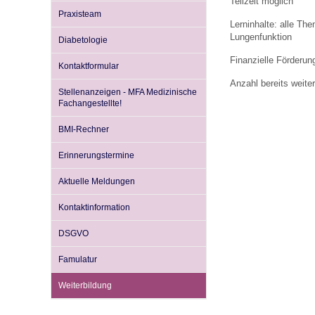
Teilzeit möglich
Praxisteam
Lerninhalte: alle Th
Lungenfunktion
Diabetologie
Impfsicherheit
Notdienste
Empfehlungen zum
Finanzielle Förderun
Kontaktformular
Anzahl bereits weiter
Häufige Fragen
Hörlexikon
Stellenanzeigen - MFA Medizinische
Fachangestellte!
BMI-Rechner
Recht auf Impfung
Material zu den Vo
Erinnerungstermine
Vorsorge- und Impf
Entwicklungskalen
Aktuelle Meldungen
Kontaktinformation
Broschüren und Inf
DSGVO
Famulatur
Familienzeit gesun
Weiterbildung