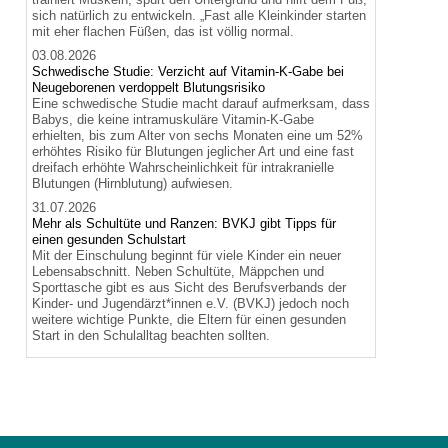
sich natürlich zu entwickeln. „Fast alle Kleinkinder starten
mit eher flachen Füßen, das ist völlig normal.
03.08.2026
Schwedische Studie: Verzicht auf Vitamin-K-Gabe bei
Neugeborenen verdoppelt Blutungsrisiko
Eine schwedische Studie macht darauf aufmerksam, dass
Babys, die keine intramuskuläre Vitamin-K-Gabe
erhielten, bis zum Alter von sechs Monaten eine um 52%
erhöhtes Risiko für Blutungen jeglicher Art und eine fast
dreifach erhöhte Wahrscheinlichkeit für intrakranielle
Blutungen (Hirnblutung) aufwiesen.
31.07.2026
Mehr als Schultüte und Ranzen: BVKJ gibt Tipps für
einen gesunden Schulstart
Mit der Einschulung beginnt für viele Kinder ein neuer
Lebensabschnitt. Neben Schultüte, Mäppchen und
Sporttasche gibt es aus Sicht des Berufsverbands der
Kinder- und Jugendärzt*innen e.V. (BVKJ) jedoch noch
weitere wichtige Punkte, die Eltern für einen gesunden
Start in den Schulalltag beachten sollten.