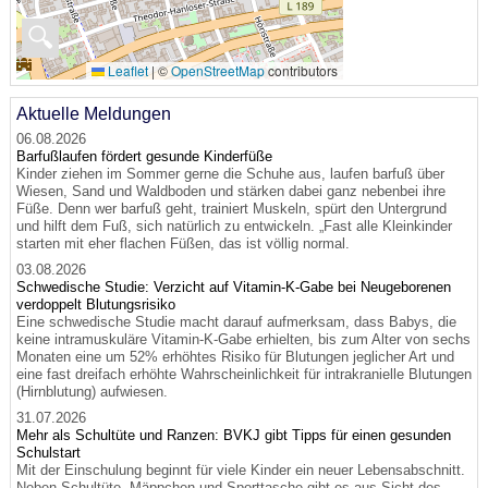
🔍
Leaflet
|
©
OpenStreetMap
contributors
Aktuelle Meldungen
06.08.2026
Barfußlaufen fördert gesunde Kinderfüße
Kinder ziehen im Sommer gerne die Schuhe aus, laufen barfuß über
Wiesen, Sand und Waldboden und stärken dabei ganz nebenbei ihre
Füße. Denn wer barfuß geht, trainiert Muskeln, spürt den Untergrund
und hilft dem Fuß, sich natürlich zu entwickeln. „Fast alle Kleinkinder
starten mit eher flachen Füßen, das ist völlig normal.
03.08.2026
Schwedische Studie: Verzicht auf Vitamin-K-Gabe bei Neugeborenen
verdoppelt Blutungsrisiko
Eine schwedische Studie macht darauf aufmerksam, dass Babys, die
keine intramuskuläre Vitamin-K-Gabe erhielten, bis zum Alter von sechs
Monaten eine um 52% erhöhtes Risiko für Blutungen jeglicher Art und
eine fast dreifach erhöhte Wahrscheinlichkeit für intrakranielle Blutungen
(Hirnblutung) aufwiesen.
31.07.2026
Mehr als Schultüte und Ranzen: BVKJ gibt Tipps für einen gesunden
Schulstart
Mit der Einschulung beginnt für viele Kinder ein neuer Lebensabschnitt.
Neben Schultüte, Mäppchen und Sporttasche gibt es aus Sicht des