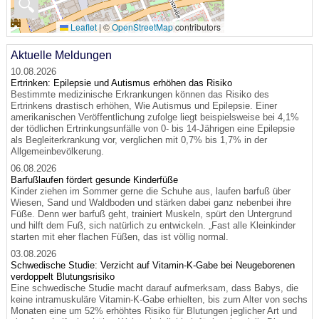
🔍
Leaflet
|
©
OpenStreetMap
contributors
Aktuelle Meldungen
10.08.2026
Ertrinken: Epilepsie und Autismus erhöhen das Risiko
Bestimmte medizinische Erkrankungen können das Risiko des
Ertrinkens drastisch erhöhen, Wie Autismus und Epilepsie. Einer
amerikanischen Veröffentlichung zufolge liegt beispielsweise bei 4,1%
der tödlichen Ertrinkungsunfälle von 0- bis 14-Jährigen eine Epilepsie
als Begleiterkrankung vor, verglichen mit 0,7% bis 1,7% in der
Allgemeinbevölkerung.
06.08.2026
Barfußlaufen fördert gesunde Kinderfüße
Kinder ziehen im Sommer gerne die Schuhe aus, laufen barfuß über
Wiesen, Sand und Waldboden und stärken dabei ganz nebenbei ihre
Füße. Denn wer barfuß geht, trainiert Muskeln, spürt den Untergrund
und hilft dem Fuß, sich natürlich zu entwickeln. „Fast alle Kleinkinder
starten mit eher flachen Füßen, das ist völlig normal.
03.08.2026
Schwedische Studie: Verzicht auf Vitamin-K-Gabe bei Neugeborenen
verdoppelt Blutungsrisiko
Eine schwedische Studie macht darauf aufmerksam, dass Babys, die
keine intramuskuläre Vitamin-K-Gabe erhielten, bis zum Alter von sechs
Monaten eine um 52% erhöhtes Risiko für Blutungen jeglicher Art und