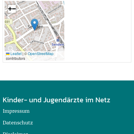
+
−
🔍
Leaflet
|
©
OpenStreetMap
contributors
Kinder- und Jugendärzte im Netz
Impressum
Datenschutz