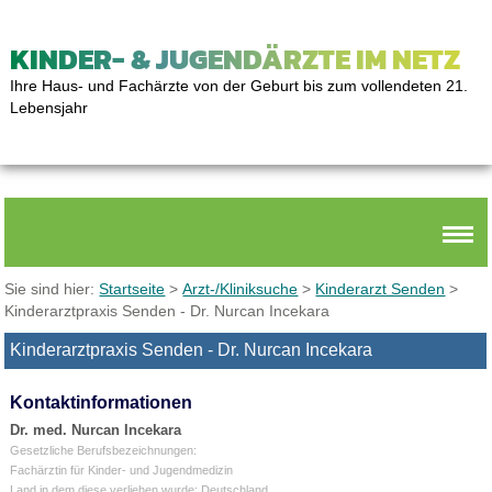
KINDER- & JUGENDÄRZTE IM NETZ
Ihre Haus- und Fachärzte von der Geburt bis zum vollendeten 21.
Lebensjahr
Sie sind hier:
Startseite
>
Arzt-/Kliniksuche
>
Kinderarzt Senden
>
Kinderarztpraxis Senden - Dr. Nurcan Incekara
Kinderarztpraxis Senden - Dr. Nurcan Incekara
Kontaktinformationen
Dr. med. Nurcan Incekara
Gesetzliche Berufsbezeichnungen:
Fachärztin für Kinder- und Jugendmedizin
Land in dem diese verliehen wurde: Deutschland