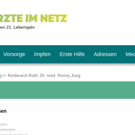
ZTE IM NETZ
ten 21. Lebensjahr
Vorsorge
Impfen
Erste Hilfe
Adressen
Med
h
> Kinderarzt Roth, Dr. med. Ronny Jung
U9
ie oft?
hner
nen
s U11
chten?
ngen:
endmedizin
2
r
wurde: Deutschland