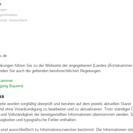
r
ngen:
ugendmedizin
wurde: Deutschland
s.de
nkungen führen Sie zu der Webseite der angegebenen (Landes-)Ärztekammer u
nden Sie auch die geltenden berufsrechtlichen Regelungen.
ekammer
igung Bayerns
ss
eite wurden sorgfältig überprüft und beruhen auf dem jeweils aktuellen Stand. 
und ohne Vorankündigung zu bearbeiten und zu aktualisieren. Trotz ständiger
eit und Vollständigkeit der bereitgestellten Informationen übernommen werden
igkeiten und typografische Fehler enthalten.
 sind ausschließlich zu Informationszwecken bestimmt. Die Informationen stel