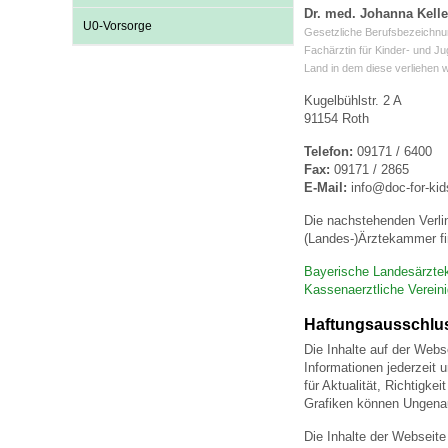
U0-Vorsorge
Dr. med. Johanna Kelle
U0-Vorsorge
Gesetzliche Berufsbezeichnu
Fachärztin für Kinder- und J
Land in dem diese verliehen 
Kugelbühlstr. 2 A
91154 Roth
Telefon:
09171 / 6400
Fax:
09171 / 2865
E-Mail:
info@doc-for-kid
Die nachstehenden Verli
(Landes-)Ärztekammer fi
Bayerische Landesärzt
Kassenaerztliche Verein
Haftungsausschlu
Die Inhalte auf der Webs
Informationen jederzeit 
für Aktualität, Richtigk
Grafiken können Ungenau
Die Inhalte der Webseite