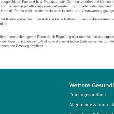
usgebildeten Facharzt bzw. Fachärztin dar. Die Inhalte dürfen und können nic
von Behandlungsmethoden verwendet werden. Für Schäden oder Unannehmlic
 kann die Praxis nicht - weder direkt noch indirekt - zur Verantwortung gezog
licher Kontrolle übernimmt der Anbieter keine Haftung für die Inhalte externer L
tlich.
 Ihre personenbezogenen Daten durch Ergreifung aller technischen und organis
ei der Kommunikation per E-Mail kann die vollständige Datensicherheit vom An
ationen den Postweg empfiehlt.
Weitere Gesund
Frauengesundheit
Allgemeine & Innere 