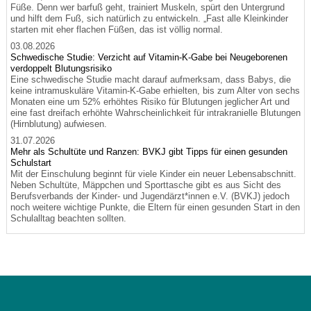
Füße. Denn wer barfuß geht, trainiert Muskeln, spürt den Untergrund
und hilft dem Fuß, sich natürlich zu entwickeln. „Fast alle Kleinkinder
starten mit eher flachen Füßen, das ist völlig normal.
03.08.2026
Schwedische Studie: Verzicht auf Vitamin-K-Gabe bei Neugeborenen
verdoppelt Blutungsrisiko
Eine schwedische Studie macht darauf aufmerksam, dass Babys, die
keine intramuskuläre Vitamin-K-Gabe erhielten, bis zum Alter von sechs
Monaten eine um 52% erhöhtes Risiko für Blutungen jeglicher Art und
eine fast dreifach erhöhte Wahrscheinlichkeit für intrakranielle Blutungen
(Hirnblutung) aufwiesen.
31.07.2026
Mehr als Schultüte und Ranzen: BVKJ gibt Tipps für einen gesunden
Schulstart
Mit der Einschulung beginnt für viele Kinder ein neuer Lebensabschnitt.
Neben Schultüte, Mäppchen und Sporttasche gibt es aus Sicht des
Berufsverbands der Kinder- und Jugendärzt*innen e.V. (BVKJ) jedoch
noch weitere wichtige Punkte, die Eltern für einen gesunden Start in den
Schulalltag beachten sollten.