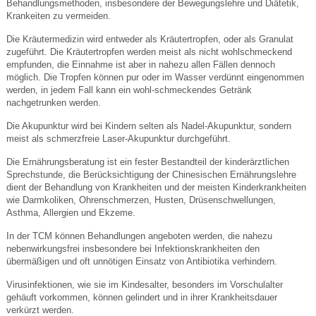
Behandlungsmethoden, insbesondere der Bewegungslehre und Diätetik,
Krankeiten zu vermeiden.
Die Kräutermedizin wird entweder als Kräutertropfen, oder als Granulat
zugeführt. Die Kräutertropfen werden meist als nicht wohlschmeckend
empfunden, die Einnahme ist aber in nahezu allen Fällen dennoch
möglich. Die Tropfen können pur oder im Wasser verdünnt eingenommen
werden, in jedem Fall kann ein wohl-schmeckendes Getränk
nachgetrunken werden.
Die Akupunktur wird bei Kindern selten als Nadel-Akupunktur, sondern
meist als schmerzfreie Laser-Akupunktur durchgeführt.
Die Ernährungsberatung ist ein fester Bestandteil der kinderärztlichen
Sprechstunde, die Berücksichtigung der Chinesischen Ernährungslehre
dient der Behandlung von Krankheiten und der meisten Kinderkrankheiten
wie Darmkoliken, Ohrenschmerzen, Husten, Drüsenschwellungen,
Asthma, Allergien und Ekzeme.
In der TCM können Behandlungen angeboten werden, die nahezu
nebenwirkungsfrei insbesondere bei Infektionskrankheiten den
übermäßigen und oft unnötigen Einsatz von Antibiotika verhindern.
Virusinfektionen, wie sie im Kindesalter, besonders im Vorschulalter
gehäuft vorkommen, können gelindert und in ihrer Krankheitsdauer
verkürzt werden.