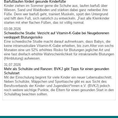
Barfußlaufen fördert gesunde Kinderfüße
Kinder ziehen im Sommer gerne die Schuhe aus, laufen barfuß über
Wiesen, Sand und Waldboden und stärken dabei ganz nebenbei ihre
Füße. Denn wer barfuß geht, trainiert Muskeln, spürt den Untergrund
und hilft dem Fuß, sich natürlich zu entwickeln. „Fast alle Kleinkinder
starten mit eher flachen Füßen, das ist völlig normal.
03.08.2026
Schwedische Studie: Verzicht auf Vitamin-K-Gabe bei Neugeborenen
verdoppelt Blutungsrisiko
Eine schwedische Studie macht darauf aufmerksam, dass Babys, die
keine intramuskuläre Vitamin-K-Gabe erhielten, bis zum Alter von sechs
Monaten eine um 52% erhöhtes Risiko für Blutungen jeglicher Art und
eine fast dreifach erhöhte Wahrscheinlichkeit für intrakranielle Blutungen
(Hirnblutung) aufwiesen.
31.07.2026
Mehr als Schultüte und Ranzen: BVKJ gibt Tipps für einen gesunden
Schulstart
Mit der Einschulung beginnt für viele Kinder ein neuer Lebensabschnitt.
Neben Schultüte, Mäppchen und Sporttasche gibt es aus Sicht des
Berufsverbands der Kinder- und Jugendärzt*innen e.V. (BVKJ) jedoch
noch weitere wichtige Punkte, die Eltern für einen gesunden Start in den
Schulalltag beachten sollten.