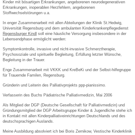
Kinder mit bösartigen Erkrankungen, angeborenen neurodegenerativen
Erkrankungen, inoperablen Herzfehlern, angeborenen
Stoffwechselstörungen u.a.
In enger Zusammenarbeit mit allen Abteilungen der Klinik St.Hedwig,
Universität Regensburg und dem ambulanten Kinderkrankenpflegedienst
Regensburger Kindl
soll eine häusliche Versorgung insbesondere in der
Lebensendphase ermöglicht werden:
Symptomkontrolle, invasive und nicht-invasive Schmerztherapie,
Psychosoziale und spirituelle Begleitung, Erfüllung letzter Wünsche,
Begleitung in der Trauer.
Enge Zusammenarbeit mit VKKK und KreBeKi und der Selbst-hilfegruppe
für Trauernde Familen, Regensburg.
Gründerin und Leiterin des Palliativprojekts ppp-pianissimo.
Verfasserin des Buchs Pädiatrische Palliativmedizin, Mai 2006
Als Mitglied der DGP (Deutsche Gesellschaft für Palliativmedizin) und
Gründungsmitglied der DGP Arbeitsgruppe Kinder & Jugendliche stehe ich
in Kontakt mit allen Kinderpalliativeinrichtungen Deutschlands und des
deutschsprachigen Auslands.
Meine Ausbildung absolviert ich bei Boris Zernikow, Vestische Kinderklinik