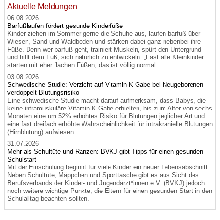
Aktuelle Meldungen
06.08.2026
Barfußlaufen fördert gesunde Kinderfüße
Kinder ziehen im Sommer gerne die Schuhe aus, laufen barfuß über
Wiesen, Sand und Waldboden und stärken dabei ganz nebenbei ihre
Füße. Denn wer barfuß geht, trainiert Muskeln, spürt den Untergrund
und hilft dem Fuß, sich natürlich zu entwickeln. „Fast alle Kleinkinder
starten mit eher flachen Füßen, das ist völlig normal.
03.08.2026
Schwedische Studie: Verzicht auf Vitamin-K-Gabe bei Neugeborenen
verdoppelt Blutungsrisiko
Eine schwedische Studie macht darauf aufmerksam, dass Babys, die
keine intramuskuläre Vitamin-K-Gabe erhielten, bis zum Alter von sechs
Monaten eine um 52% erhöhtes Risiko für Blutungen jeglicher Art und
eine fast dreifach erhöhte Wahrscheinlichkeit für intrakranielle Blutungen
(Hirnblutung) aufwiesen.
31.07.2026
Mehr als Schultüte und Ranzen: BVKJ gibt Tipps für einen gesunden
Schulstart
Mit der Einschulung beginnt für viele Kinder ein neuer Lebensabschnitt.
Neben Schultüte, Mäppchen und Sporttasche gibt es aus Sicht des
Berufsverbands der Kinder- und Jugendärzt*innen e.V. (BVKJ) jedoch
noch weitere wichtige Punkte, die Eltern für einen gesunden Start in den
Schulalltag beachten sollten.