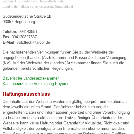
Facharzt für Kinder- und Jugendheilkunde
Land in dem diese verliehen wurde: Deutschland
Sudetendeutsche Straße 1b
93057 Regensburg
Telefon:
094143551
Fax:
094120827567
E-Mail:
volzfleck@arcor.de
Die nachstehenden Verlinkungen führen Sie zu der Webseite der
angegebenen (Landes-)Ärztekammer und Kassenärztlichen Vereinigung
(KV). Auf der Webseite der (Landes-)Ärztekammer finden Sie auch die
geltenden berufsrechtlichen Regelungen.
Bayerische Landesärztekammer
Kassenaerztliche Vereinigung Bayerns
Haftungsausschluss
Die Inhalte auf der Webseite wurden sorgfältig überprüft und beruhen auf
dem jeweils aktuellen Stand. Der Anbieter behält sich vor, die
eingestellten Daten und Informationen jederzeit und ohne Vorankündigung
zu bearbeiten und zu aktualisieren. Trotz ständiger Überarbeitung der
Webseite kann keine Haftung oder Garantie für Aktualität, Richtigkeit und
Vollständigkeit der bereitgestellten Informationen übernommen werden.
Die auf der Webseite zur Verfügung gestellten Dokumente und Grafiken