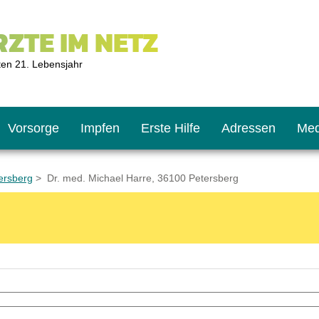
ZTE IM NETZ
ten 21. Lebensjahr
Vorsorge
Impfen
Erste Hilfe
Adressen
Med
ersberg
> Dr. med. Michael Harre, 36100 Petersberg
U9
ie oft?
hner
s U11
chten?
2
r