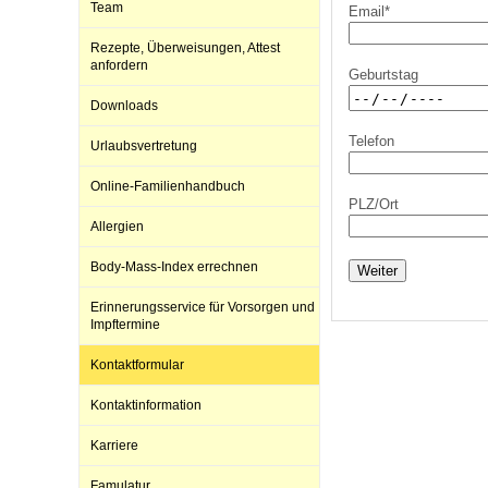
Team
Email*
Rezepte, Überweisungen, Attest
Impfsicherheit
Notdienste
Empfehlungen zum
anfordern
Geburtstag
Downloads
Häufige Fragen
Hörlexikon
Telefon
Urlaubsvertretung
Online-Familienhandbuch
PLZ/Ort
Recht auf Impfung
Material zu den Vo
Allergien
Body-Mass-Index errechnen
Weiter
Vorsorge- und Impf
Entwicklungskalen
Erinnerungsservice für Vorsorgen und
Impftermine
Broschüren und Inf
Kontaktformular
Kontaktinformation
Familienzeit gesun
Karriere
Famulatur