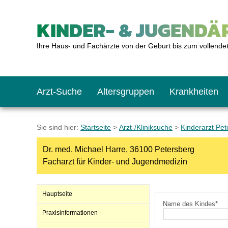
KINDER- & JUGENDÄR
Ihre Haus- und Fachärzte von der Geburt bis zum vollende
Arzt-Suche
Altersgruppen
Krankheiten
Das erste Jahr
Baby: U1 bis U6
Impfkalender
Notrufnummern
Notdienste
BMI-Rechner
Sie sind hier:
Startseite
>
Arzt-/Kliniksuche
>
Kinderarzt Pet
Dr. med. Michael Harre, 36100 Petersberg
Kleinkinder
Kleinkind: U7 bis 
Impfen: Wann und w
Giftnotruf
Sozialpädiatrie
Körpergrößen-Rec
Facharzt für Kinder- und Jugendmedizin
Schulkinder
Schulkind: U10 bi
Was muss man bea
Hausapotheke
Gesundheitsämter
Blutdruckrechner
Hauptseite
Name des Kindes*
Praxisinformationen
Jugendliche
Teenager: J1 bis J
Impfreaktionen
Sofortmaßnahmen
Link-Tipps
Wachstum-Rechne