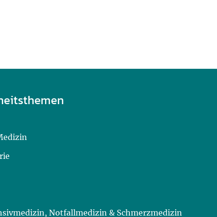
heitsthemen
Medizin
rie
ensivmedizin, Notfallmedizin & Schmerzmedizin