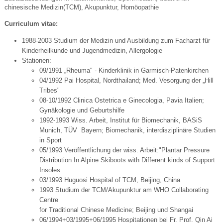
chinesische Medizin(TCM), Akupunktur, Homöopathie
Curriculum vitae:
1988-2003 Studium der Medizin und Ausbildung zum Facharzt für
Kinderheilkunde und Jugendmedizin, Allergologie
Stationen:
09/1991 „Rheuma" - Kinderklinik in Garmisch-Patenkirchen
04/1992 Pai Hospital, Nordthailand; Med. Vesorgung der „Hill
Tribes"
08-10/1992 Clinica Ostetrica e Ginecologia, Pavia Italien;
Gynäkologie und Geburtshilfe
1992-1993 Wiss. Arbeit, Institut für Biomechanik, BASiS
Munich, TÜV Bayern; Biomechanik, interdisziplinäre Studien
in Sport
05/1993 Veröffentlichung der wiss. Arbeit:"Plantar Pressure
Distribution In Alpine Skiboots with Different kinds of Support
Insoles
03/1993 Huguosi Hospital of TCM, Beijing, China
1993 Studium der TCM/Akupunktur am WHO Collaborating
Centre
for Traditional Chinese Medicine; Beijing und Shangai
06/1994+03/1995+06/1995 Hospitationen bei Fr. Prof. Qin Ai