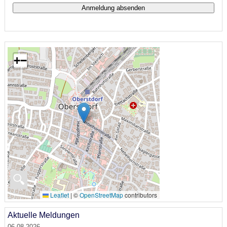
+
−
🔍
Leaflet
|
©
OpenStreetMap
contributors
Aktuelle Meldungen
06.08.2026