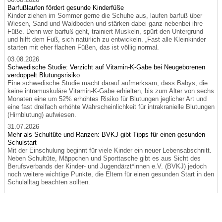
Barfußlaufen fördert gesunde Kinderfüße
Kinder ziehen im Sommer gerne die Schuhe aus, laufen barfuß über
Wiesen, Sand und Waldboden und stärken dabei ganz nebenbei ihre
Füße. Denn wer barfuß geht, trainiert Muskeln, spürt den Untergrund
und hilft dem Fuß, sich natürlich zu entwickeln. „Fast alle Kleinkinder
starten mit eher flachen Füßen, das ist völlig normal.
03.08.2026
Schwedische Studie: Verzicht auf Vitamin-K-Gabe bei Neugeborenen
verdoppelt Blutungsrisiko
Eine schwedische Studie macht darauf aufmerksam, dass Babys, die
keine intramuskuläre Vitamin-K-Gabe erhielten, bis zum Alter von sechs
Monaten eine um 52% erhöhtes Risiko für Blutungen jeglicher Art und
eine fast dreifach erhöhte Wahrscheinlichkeit für intrakranielle Blutungen
(Hirnblutung) aufwiesen.
31.07.2026
Mehr als Schultüte und Ranzen: BVKJ gibt Tipps für einen gesunden
Schulstart
Mit der Einschulung beginnt für viele Kinder ein neuer Lebensabschnitt.
Neben Schultüte, Mäppchen und Sporttasche gibt es aus Sicht des
Berufsverbands der Kinder- und Jugendärzt*innen e.V. (BVKJ) jedoch
noch weitere wichtige Punkte, die Eltern für einen gesunden Start in den
Schulalltag beachten sollten.