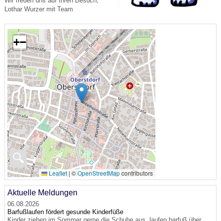
Wir freuen uns auf Ihren Besuch,
Lothar Wurzer mit Team
+
−
🔍
Leaflet
|
©
OpenStreetMap
contributors
Aktuelle Meldungen
06.08.2026
Barfußlaufen fördert gesunde Kinderfüße
Kinder ziehen im Sommer gerne die Schuhe aus, laufen barfuß über