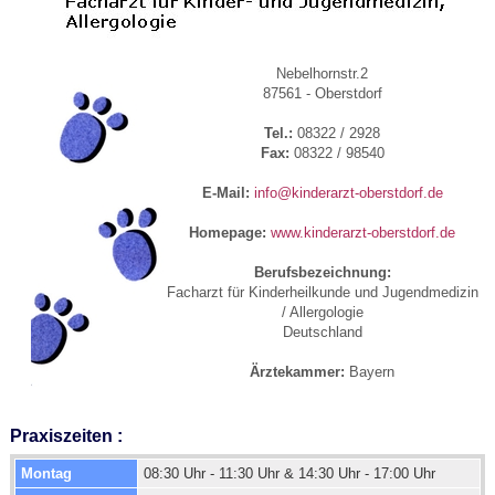
Nebelhornstr.2
87561 - Oberstdorf
Tel.:
08322 / 2928
Fax:
08322 / 98540
E-Mail:
info@kinderarzt-oberstdorf.de
Homepage:
www.kinderarzt-oberstdorf.de
Berufsbezeichnung:
Facharzt für Kinderheilkunde und Jugendmedizin
/ Allergologie
Deutschland
Ärztekammer:
Bayern
Praxiszeiten :
Montag
08:30 Uhr - 11:30 Uhr & 14:30 Uhr - 17:00 Uhr