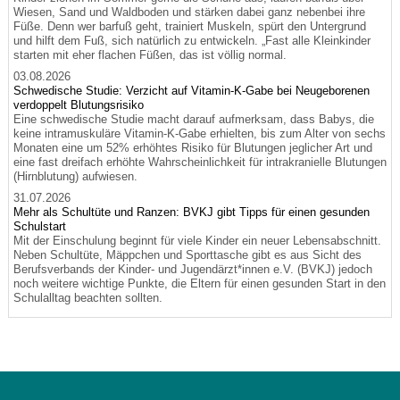
Wiesen, Sand und Waldboden und stärken dabei ganz nebenbei ihre
Füße. Denn wer barfuß geht, trainiert Muskeln, spürt den Untergrund
und hilft dem Fuß, sich natürlich zu entwickeln. „Fast alle Kleinkinder
starten mit eher flachen Füßen, das ist völlig normal.
03.08.2026
Schwedische Studie: Verzicht auf Vitamin-K-Gabe bei Neugeborenen
verdoppelt Blutungsrisiko
Eine schwedische Studie macht darauf aufmerksam, dass Babys, die
keine intramuskuläre Vitamin-K-Gabe erhielten, bis zum Alter von sechs
Monaten eine um 52% erhöhtes Risiko für Blutungen jeglicher Art und
eine fast dreifach erhöhte Wahrscheinlichkeit für intrakranielle Blutungen
(Hirnblutung) aufwiesen.
31.07.2026
Mehr als Schultüte und Ranzen: BVKJ gibt Tipps für einen gesunden
Schulstart
Mit der Einschulung beginnt für viele Kinder ein neuer Lebensabschnitt.
Neben Schultüte, Mäppchen und Sporttasche gibt es aus Sicht des
Berufsverbands der Kinder- und Jugendärzt*innen e.V. (BVKJ) jedoch
noch weitere wichtige Punkte, die Eltern für einen gesunden Start in den
Schulalltag beachten sollten.