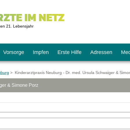
ZTE IM NETZ
ten 21. Lebensjahr
Vorsorge
Impfen
Erste Hilfe
Adressen
Med
uburg
> Kinderarztpraxis Neuburg - Dr. med. Ursula Schwaiger & Simo
iger & Simone Porz
U9
ie oft?
hner
s U11
chten?
2
r