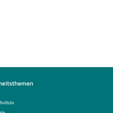
heitsthemen
Medizin
rie