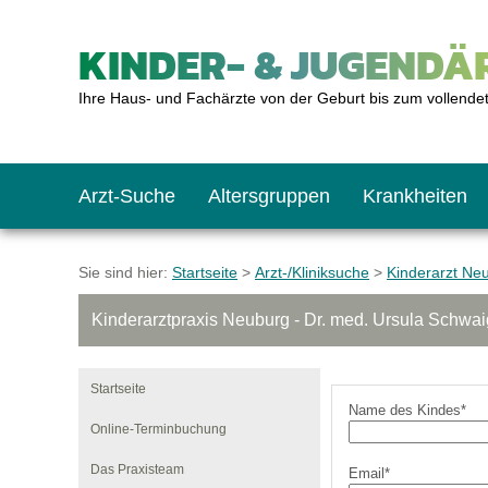
KINDER- & JUGENDÄR
Ihre Haus- und Fachärzte von der Geburt bis zum vollende
Arzt-Suche
Altersgruppen
Krankheiten
Das erste Jahr
Baby: U1 bis U6
Impfkalender
Notrufnummern
Notdienste
BMI-Rechner
Sie sind hier:
Startseite
>
Arzt-/Kliniksuche
>
Kinderarzt Ne
Kinderarztpraxis Neuburg - Dr. med. Ursula Schwa
Kleinkinder
Kleinkind: U7 bis 
Impfen: Wann und w
Giftnotruf
Sozialpädiatrie
Körpergrößen-Rec
Startseite
Schulkinder
Schulkind: U10 bi
Was muss man bea
Hausapotheke
Gesundheitsämter
Blutdruckrechner
Name des Kindes*
Online-Terminbuchung
Das Praxisteam
Email*
Jugendliche
Teenager: J1 bis J
Impfreaktionen
Sofortmaßnahmen
Link-Tipps
Wachstum-Rechne