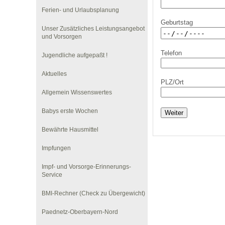
Ferien- und Urlaubsplanung
Geburtstag
Unser Zusätzliches Leistungsangebot
Impfsicherheit
Notdienste
Empfehlungen zum
und Vorsorgen
Telefon
Jugendliche aufgepaßt !
Häufige Fragen
Hörlexikon
Aktuelles
PLZ/Ort
Allgemein Wissenswertes
Recht auf Impfung
Material zu den Vo
Babys erste Wochen
Weiter
Vorsorge- und Impf
Entwicklungskalen
Bewährte Hausmittel
Impfungen
Broschüren und Inf
Impf- und Vorsorge-Erinnerungs-
Service
BMI-Rechner (Check zu Übergewicht)
Familienzeit gesun
Paednetz-Oberbayern-Nord