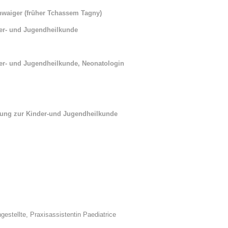
hwaiger (früher Tchassem Tagny)
 Bildschirmmediengebrauch
der- und Jugendheilkunde
der- und Jugendheilkunde,
N
eonatologin
rsorgen
ldung zur Kinder-und Jugendheilkunde
erinnerung
der
ormationsflyer
d gestalten
estellte, Praxisassistentin Paediatrice