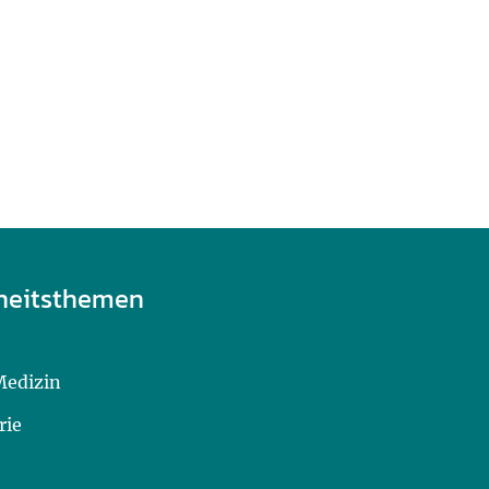
heitsthemen
Medizin
rie