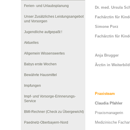
Ferien- und Urlaubsplanung
Dr. med. Ursula Sc
Unser Zusätzliches Leistungsangebot
Impfsicherheit
Notdienste
Empfehlungen zum
Fachärztin für Kin
und Vorsorgen
Simone Porz
Jugendliche aufgepaßt !
Häufige Fragen
Hörlexikon
Fachärztin für Kin
Aktuelles
Allgemein Wissenswertes
Recht auf Impfung
Material zu den Vo
Anja Brugger
Babys erste Wochen
Ärztin in Weiterbi
Vorsorge- und Impf
Entwicklungskalen
Bewährte Hausmittel
Impfungen
Broschüren und Inf
Praxisteam
Impf- und Vorsorge-Erinnerungs-
Service
Claudia Pfahler
BMI-Rechner (Check zu Übergewicht)
Familienzeit gesun
Praxismanagerin
Medizinische Fachang
Paednetz-Oberbayern-Nord