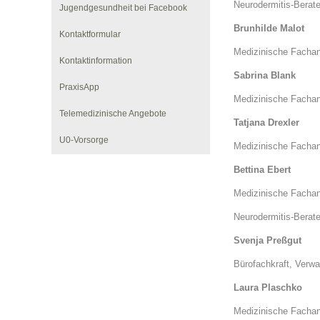
U0-Vorsorge
Neurodermitis-Berate
Jugendgesundheit bei Facebook
Brunhilde Malot
Kontaktformular
Medizinische Fachang
Kontaktinformation
Sabrina Blank
PraxisApp
Medizinische Fachang
Telemedizinische Angebote
Tatjana Drexler
U0-Vorsorge
Medizinische Fachan
Bettina Ebert
Medizinische Fachang
Neurodermitis-Berate
Svenja Preßgut
Bürofachkraft, Verw
Laura Plaschko
Medizinische Fachan