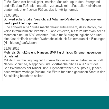
Füße. Denn wer barfuß geht, trainiert Muskeln, spürt den Untergrund
und hilft dem Fuß, sich natürlich zu entwickeln. „Fast alle Kleinkinder
starten mit eher flachen Füßen, das ist völlig normal.
03.08.2026
Schwedische Studie: Verzicht auf Vitamin-K-Gabe bei Neugeborenen
verdoppelt Blutungsrisiko
Eine schwedische Studie macht darauf aufmerksam, dass Babys, die
keine intramuskuläre Vitamin-K-Gabe erhielten, bis zum Alter von sechs
Monaten eine um 52% erhöhtes Risiko für Blutungen jeglicher Art und
eine fast dreifach erhöhte Wahrscheinlichkeit für intrakranielle Blutungen
(Hirnblutung) aufwiesen.
31.07.2026
Mehr als Schultüte und Ranzen: BVKJ gibt Tipps für einen gesunden
Schulstart
Mit der Einschulung beginnt für viele Kinder ein neuer Lebensabschnitt.
Neben Schultüte, Mäppchen und Sporttasche gibt es aus Sicht des
Berufsverbands der Kinder- und Jugendärzt*innen e.V. (BVKJ) jedoch
noch weitere wichtige Punkte, die Eltern für einen gesunden Start in den
Schulalltag beachten sollten.