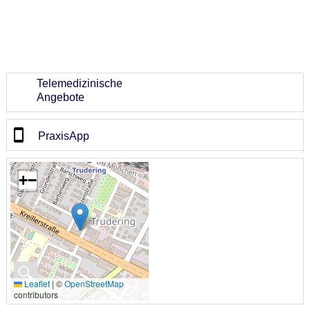
Telemedizinische
Angebote
PraxisApp
+
−
🔍
Leaflet
|
©
OpenStreetMap
contributors