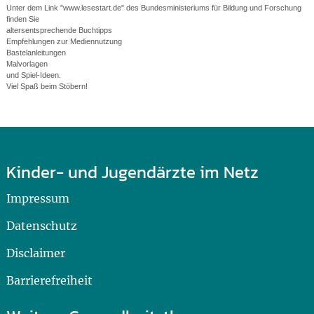
Unter dem Link "www.lesestart.de" des Bundesministeriums für Bildung und Forschung
finden Sie
altersentsprechende Buchtipps
Empfehlungen zur Mediennutzung
Bastelanleitungen
Malvorlagen
und Spiel-Ideen.
Viel Spaß beim Stöbern!
Kinder- und Jugendärzte im Netz
Impressum
Datenschutz
Disclaimer
Barrierefreiheit