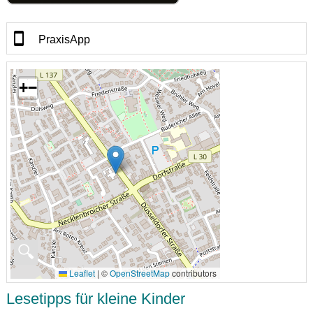
PraxisApp
+
−
🔍
Leaflet
|
©
OpenStreetMap
contributors
Lesetipps für kleine Kinder