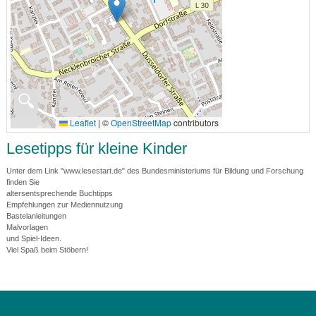
🔍
Leaflet
|
©
OpenStreetMap
contributors
Lesetipps für kleine Kinder
Unter dem Link "www.lesestart.de" des Bundesministeriums für Bildung und Forschung
finden Sie
altersentsprechende Buchtipps
Empfehlungen zur Mediennutzung
Bastelanleitungen
Malvorlagen
und Spiel-Ideen.
Viel Spaß beim Stöbern!