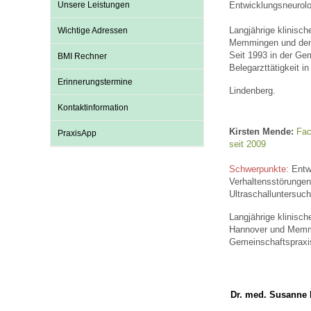
Unsere Leistungen
Entwicklungsneurolo
Langjährige klinisch
Wichtige Adressen
Impfsicherheit
Notdienste
Empfehlungen zum
Memmingen und den 
Seit 1993 in der Ge
BMI Rechner
Belegarzttätigkeit in
Erinnerungstermine
Häufige Fragen
Hörlexikon
Lindenberg.
Kontaktinformation
Recht auf Impfung
Material zu den Vo
Kirsten Mende:
Fac
PraxisApp
seit 2009
Schwerpunkte:
Entwi
Vorsorge- und Impf
Entwicklungskalen
Verhaltensstörungen
Ultraschalluntersuc
Langjährige klinisch
Broschüren und Inf
Hannover und Memmi
Gemeinschaftspraxis
Familienzeit gesun
Dr. med. Susanne K