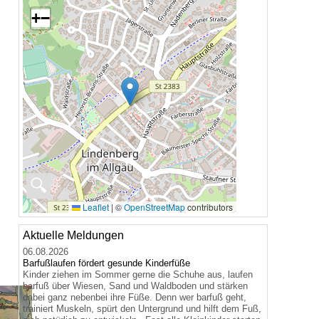
+
−
🔍
Leaflet
|
©
OpenStreetMap
contributors
Aktuelle Meldungen
06.08.2026
Barfußlaufen fördert gesunde Kinderfüße
Kinder ziehen im Sommer gerne die Schuhe aus, laufen
barfuß über Wiesen, Sand und Waldboden und stärken
dabei ganz nebenbei ihre Füße. Denn wer barfuß geht,
trainiert Muskeln, spürt den Untergrund und hilft dem Fuß,