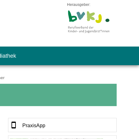
Herausgeber:
iathek
her
PraxisApp