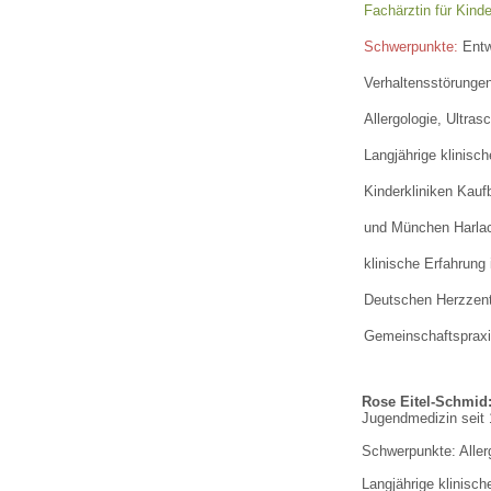
U0-Vorsorge
Fachärztin für Kind
Schwerpunkte:
Entw
Verhaltensstörunge
Allergologie, Ultra
Langjährige klinisc
Kinderkliniken Kauf
und München Harla
klinische Erfahrung
Deutschen Herzzent
Gemeinschaftspraxis
Rose Eitel-Schmid
Jugendmedizin seit 1
Schwerpunkte: Aller
Langjährige klinisch