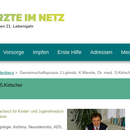
ZTE IM NETZ
ten 21. Lebensjahr
Vorsorge
Impfen
Erste Hilfe
Adressen
Med
ndenberg
> Gemeinschaftspraxis J.Lipinski, K.Mende, Dr. med. S.Kirtsc
S.Kirtscher
U9
ie oft?
hner
s U11
chten?
acharzt für Kinder- und Jugendmedizin
iner
gologie, Asthma, Neurodermitis, ADS,
2
r