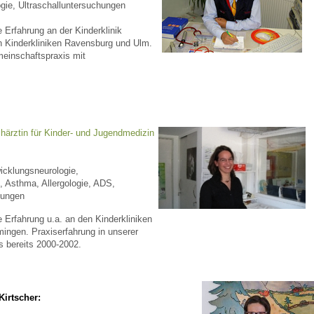
gie, Ultraschalluntersuchungen
e Erfahrung an der Kinderklinik
 Bildschirmmediengebrauch
Kinderkliniken Ravensburg und Ulm.
meinschaftspraxis mit
rsorgen
härztin für Kinder- und Jugendmedizin
cklungsneurologie,
erinnerung
der
, Asthma, Allergologie, ADS,
hungen
e Erfahrung u.a. an den Kinderkliniken
ormationsflyer
ngen. Praxiserfahrung in unserer
 bereits 2000-2002.
d gestalten
irtscher: