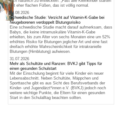
sich natürlich zu entwickeln. „Fast alle Kleinkinder starten
mit eher flachen Füßen, das ist völlig normal.
03.08.2026
Schwedische Studie: Verzicht auf Vitamin-K-Gabe bei
Neugeborenen verdoppelt Blutungsrisiko
Eine schwedische Studie macht darauf aufmerksam, dass
Babys, die keine intramuskuläre Vitamin-K-Gabe
erhielten, bis zum Alter von sechs Monaten eine um 52%
erhöhtes Risiko für Blutungen jeglicher Art und eine fast
dreifach erhöhte Wahrscheinlichkeit für intrakranielle
Blutungen (Hirnblutung) aufwiesen.
31.07.2026
Mehr als Schultüte und Ranzen: BVKJ gibt Tipps für
einen gesunden Schulstart
Mit der Einschulung beginnt für viele Kinder ein neuer
Lebensabschnitt. Neben Schultüte, Mäppchen und
Sporttasche gibt es aus Sicht des Berufsverbands der
Kinder- und Jugendärzt*innen e.V. (BVKJ) jedoch noch
weitere wichtige Punkte, die Eltern für einen gesunden
Start in den Schulalltag beachten sollten.