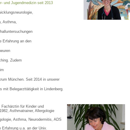
er- und Jugendmedizin seit 2013
icklungsneurologie,
n, Asthma,
schalluntersuchungen
he Erfahrung an den
beuren
ching. Zudem
 im
rum München. Seit 2014 in unserer
 mit Belegarzttätigkeit in Lindenberg.
:
Fachärztin für Kinder und
982, Asthmatrainer, Allergologie
gologie, Asthma, Neurodermitis, ADS
e Erfahrung u.a. an der Univ.