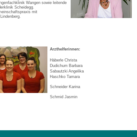
ungenfachklinik Wangen sowie leitende
erklinik Scheidegg.
meinschaftspraxis mit
n Lindenberg.
Arzthelferinnen:
Häberle Christa
Dudichum Barbara
Sabautzki Angelika
Haschko Tamara
Schneider Karina
Schmid Jasmin