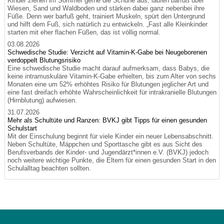
Kinder ziehen im Sommer gerne die Schuhe aus, laufen barfuß über
Wiesen, Sand und Waldboden und stärken dabei ganz nebenbei ihre
Füße. Denn wer barfuß geht, trainiert Muskeln, spürt den Untergrund
und hilft dem Fuß, sich natürlich zu entwickeln. „Fast alle Kleinkinder
starten mit eher flachen Füßen, das ist völlig normal.
03.08.2026
Schwedische Studie: Verzicht auf Vitamin-K-Gabe bei Neugeborenen
verdoppelt Blutungsrisiko
Eine schwedische Studie macht darauf aufmerksam, dass Babys, die
keine intramuskuläre Vitamin-K-Gabe erhielten, bis zum Alter von sechs
Monaten eine um 52% erhöhtes Risiko für Blutungen jeglicher Art und
eine fast dreifach erhöhte Wahrscheinlichkeit für intrakranielle Blutungen
(Hirnblutung) aufwiesen.
31.07.2026
Mehr als Schultüte und Ranzen: BVKJ gibt Tipps für einen gesunden
Schulstart
Mit der Einschulung beginnt für viele Kinder ein neuer Lebensabschnitt.
Neben Schultüte, Mäppchen und Sporttasche gibt es aus Sicht des
Berufsverbands der Kinder- und Jugendärzt*innen e.V. (BVKJ) jedoch
noch weitere wichtige Punkte, die Eltern für einen gesunden Start in den
Schulalltag beachten sollten.