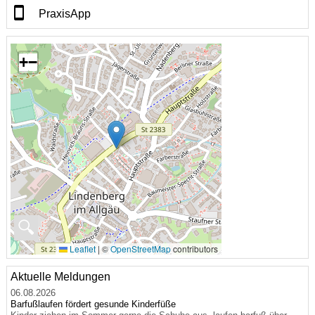
PraxisApp
+
−
🔍
Leaflet
|
©
OpenStreetMap
contributors
Aktuelle Meldungen
06.08.2026
Barfußlaufen fördert gesunde Kinderfüße