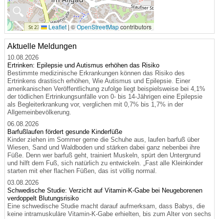
🔍
Leaflet
|
©
OpenStreetMap
contributors
Aktuelle Meldungen
10.08.2026
Ertrinken: Epilepsie und Autismus erhöhen das Risiko
Bestimmte medizinische Erkrankungen können das Risiko des
Ertrinkens drastisch erhöhen, Wie Autismus und Epilepsie. Einer
amerikanischen Veröffentlichung zufolge liegt beispielsweise bei 4,1%
der tödlichen Ertrinkungsunfälle von 0- bis 14-Jährigen eine Epilepsie
als Begleiterkrankung vor, verglichen mit 0,7% bis 1,7% in der
Allgemeinbevölkerung.
06.08.2026
Barfußlaufen fördert gesunde Kinderfüße
Kinder ziehen im Sommer gerne die Schuhe aus, laufen barfuß über
Wiesen, Sand und Waldboden und stärken dabei ganz nebenbei ihre
Füße. Denn wer barfuß geht, trainiert Muskeln, spürt den Untergrund
und hilft dem Fuß, sich natürlich zu entwickeln. „Fast alle Kleinkinder
starten mit eher flachen Füßen, das ist völlig normal.
03.08.2026
Schwedische Studie: Verzicht auf Vitamin-K-Gabe bei Neugeborenen
verdoppelt Blutungsrisiko
Eine schwedische Studie macht darauf aufmerksam, dass Babys, die
keine intramuskuläre Vitamin-K-Gabe erhielten, bis zum Alter von sechs