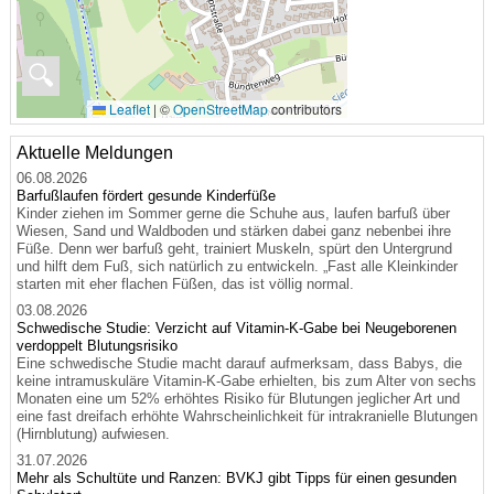
🔍
Leaflet
|
©
OpenStreetMap
contributors
Aktuelle Meldungen
06.08.2026
Barfußlaufen fördert gesunde Kinderfüße
Kinder ziehen im Sommer gerne die Schuhe aus, laufen barfuß über
Wiesen, Sand und Waldboden und stärken dabei ganz nebenbei ihre
Füße. Denn wer barfuß geht, trainiert Muskeln, spürt den Untergrund
und hilft dem Fuß, sich natürlich zu entwickeln. „Fast alle Kleinkinder
starten mit eher flachen Füßen, das ist völlig normal.
03.08.2026
Schwedische Studie: Verzicht auf Vitamin-K-Gabe bei Neugeborenen
verdoppelt Blutungsrisiko
Eine schwedische Studie macht darauf aufmerksam, dass Babys, die
keine intramuskuläre Vitamin-K-Gabe erhielten, bis zum Alter von sechs
Monaten eine um 52% erhöhtes Risiko für Blutungen jeglicher Art und
eine fast dreifach erhöhte Wahrscheinlichkeit für intrakranielle Blutungen
(Hirnblutung) aufwiesen.
31.07.2026
Mehr als Schultüte und Ranzen: BVKJ gibt Tipps für einen gesunden