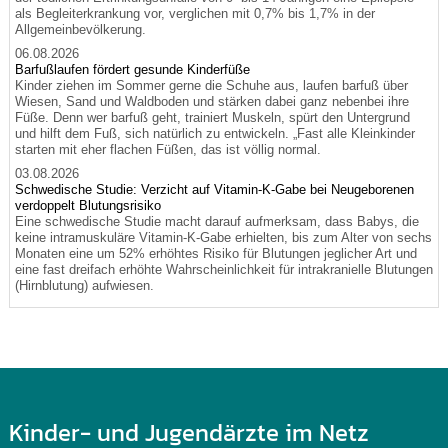
als Begleiterkrankung vor, verglichen mit 0,7% bis 1,7% in der
Allgemeinbevölkerung.
06.08.2026
Barfußlaufen fördert gesunde Kinderfüße
Kinder ziehen im Sommer gerne die Schuhe aus, laufen barfuß über
Wiesen, Sand und Waldboden und stärken dabei ganz nebenbei ihre
Füße. Denn wer barfuß geht, trainiert Muskeln, spürt den Untergrund
und hilft dem Fuß, sich natürlich zu entwickeln. „Fast alle Kleinkinder
starten mit eher flachen Füßen, das ist völlig normal.
03.08.2026
Schwedische Studie: Verzicht auf Vitamin-K-Gabe bei Neugeborenen
verdoppelt Blutungsrisiko
Eine schwedische Studie macht darauf aufmerksam, dass Babys, die
keine intramuskuläre Vitamin-K-Gabe erhielten, bis zum Alter von sechs
Monaten eine um 52% erhöhtes Risiko für Blutungen jeglicher Art und
eine fast dreifach erhöhte Wahrscheinlichkeit für intrakranielle Blutungen
(Hirnblutung) aufwiesen.
Kinder- und Jugendärzte im Netz