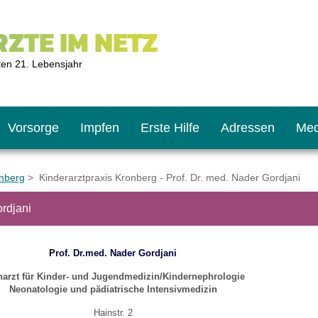
ZTE IM NETZ
ten 21. Lebensjahr
Vorsorge
Impfen
Erste Hilfe
Adressen
Med
onberg
> Kinderarztpraxis Kronberg - Prof. Dr. med. Nader Gordjani
ordjani
U9
ie oft?
hner
Prof. Dr.med. Nader Gordjani
s U11
chten?
arzt für Kinder- und Jugendmedizin/Kindernephrologie
Neonatologie und pädiatrische Intensivmedizin
2
r
Hainstr. 2