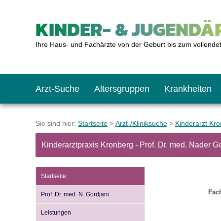
KINDER- & JUGENDÄR
Ihre Haus- und Fachärzte von der Geburt bis zum vollende
Arzt-Suche
Altersgruppen
Krankheiten
Das erste Jahr
Baby: U1 bis U6
Impfkalender
Notrufnummern
Notdienste
BMI-Rechner
Sie sind hier:
Startseite
>
Arzt-/Kliniksuche
>
Kinderarzt Kr
Kinderarztpraxis Kronberg - Prof. Dr. med. Nader G
Kleinkinder
Kleinkind: U7 bis 
Impfen: Wann und w
Giftnotruf
Sozialpädiatrie
Körpergrößen-Rec
Startseite
Schulkinder
Schulkind: U10 bi
Was muss man bea
Hausapotheke
Gesundheitsämter
Blutdruckrechner
Fach
Prof. Dr. med. N. Gordjani
Leistungen
Jugendliche
Teenager: J1 bis J
Impfreaktionen
Sofortmaßnahmen
Link-Tipps
Wachstum-Rechne