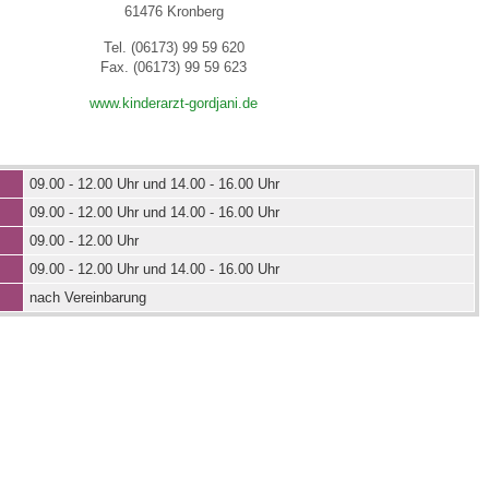
61476 Kronberg
Tel. (06173) 99 59 620
 Bildschirmmediengebrauch
Fax. (06173) 99 59 623
www.kinderarzt-gordjani.de
09.00 - 12.00 Uhr und 14.00 - 16.00 Uhr
rsorgen
09.00 - 12.00 Uhr und 14.00 - 16.00 Uhr
09.00 - 12.00 Uhr
09.00 - 12.00 Uhr und 14.00 - 16.00 Uhr
erinnerung
der
nach Vereinbarung
ormationsflyer
d gestalten