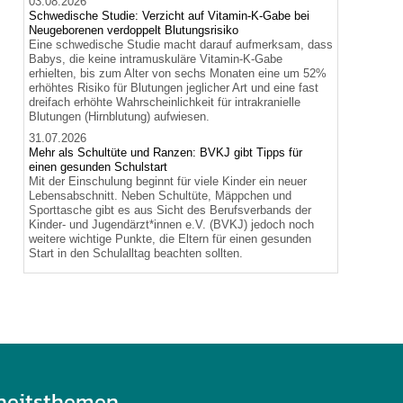
03.08.2026
Schwedische Studie: Verzicht auf Vitamin-K-Gabe bei
Neugeborenen verdoppelt Blutungsrisiko
Eine schwedische Studie macht darauf aufmerksam, dass
Babys, die keine intramuskuläre Vitamin-K-Gabe
erhielten, bis zum Alter von sechs Monaten eine um 52%
erhöhtes Risiko für Blutungen jeglicher Art und eine fast
dreifach erhöhte Wahrscheinlichkeit für intrakranielle
Blutungen (Hirnblutung) aufwiesen.
31.07.2026
Mehr als Schultüte und Ranzen: BVKJ gibt Tipps für
einen gesunden Schulstart
Mit der Einschulung beginnt für viele Kinder ein neuer
Lebensabschnitt. Neben Schultüte, Mäppchen und
Sporttasche gibt es aus Sicht des Berufsverbands der
Kinder- und Jugendärzt*innen e.V. (BVKJ) jedoch noch
weitere wichtige Punkte, die Eltern für einen gesunden
Start in den Schulalltag beachten sollten.
heitsthemen