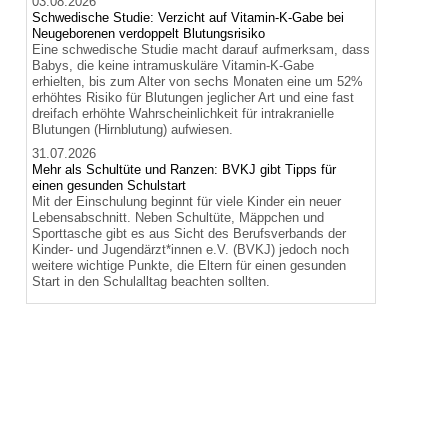
03.08.2026
Schwedische Studie: Verzicht auf Vitamin-K-Gabe bei
Neugeborenen verdoppelt Blutungsrisiko
Eine schwedische Studie macht darauf aufmerksam, dass
Babys, die keine intramuskuläre Vitamin-K-Gabe
erhielten, bis zum Alter von sechs Monaten eine um 52%
erhöhtes Risiko für Blutungen jeglicher Art und eine fast
dreifach erhöhte Wahrscheinlichkeit für intrakranielle
Blutungen (Hirnblutung) aufwiesen.
31.07.2026
Mehr als Schultüte und Ranzen: BVKJ gibt Tipps für
einen gesunden Schulstart
Mit der Einschulung beginnt für viele Kinder ein neuer
Lebensabschnitt. Neben Schultüte, Mäppchen und
Sporttasche gibt es aus Sicht des Berufsverbands der
Kinder- und Jugendärzt*innen e.V. (BVKJ) jedoch noch
weitere wichtige Punkte, die Eltern für einen gesunden
Start in den Schulalltag beachten sollten.