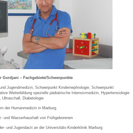
 Bildschirmmediengebrauch
rsorgen
erinnerung
der
er Gordjani – Fachgebiete/Schwerpunkte
- und Jugendmedizin, Schwerpunkt Kindernephrologie, Schwerpunkt
ative Weiterbildung spezielle pädiatrische Intensivmedizin, Hypertensiologie
ormationsflyer
 Ultraschall, Diabetologie
um der Humanmedizin in Marburg.
d gestalten
z- und Wasserhaushalt von Frühgeborenen
r- und Jugendarzt an der Universitäts-Kinderklinik Marburg