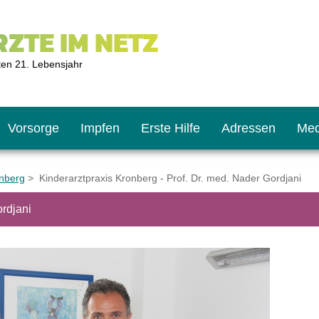
ZTE IM NETZ
ten 21. Lebensjahr
Vorsorge
Impfen
Erste Hilfe
Adressen
Med
onberg
> Kinderarztpraxis Kronberg - Prof. Dr. med. Nader Gordjani
ordjani
U9
ie oft?
hner
s U11
chten?
2
r