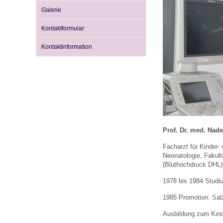
Galerie
Kontaktformular
Impfsicherheit
Notdienste
Empfehlungen zum
Kontaktinformation
Häufige Fragen
Hörlexikon
Recht auf Impfung
Material zu den Vo
Vorsorge- und Impf
Entwicklungskalen
Prof. Dr. med. Nad
Facharzt für Kinder
Neonatologie, Fakult
Broschüren und Inf
(Bluthochdruck DHL),
1978 bis 1984 Studi
Familienzeit gesun
1985 Promotion: Sal
Ausbildung zum Kinde