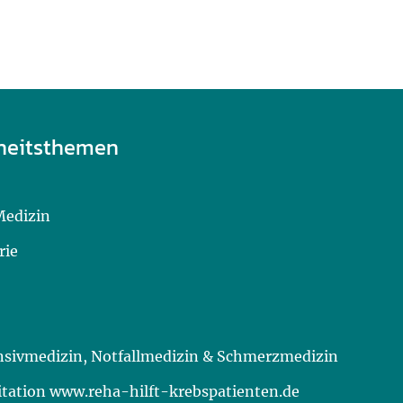
heitsthemen
Medizin
rie
ensivmedizin, Notfallmedizin & Schmerzmedizin
itation www.reha-hilft-krebspatienten.de