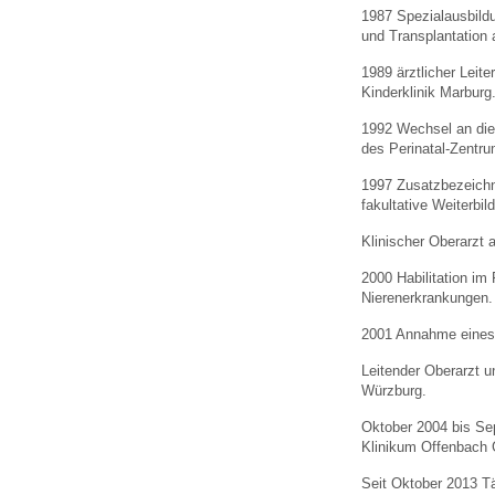
U0-Vorsorge
1987 Spezialausbildu
und Transplantation
1989 ärztlicher Leite
Kinderklinik Marburg
1992 Wechsel an die 
des Perinatal-Zentru
1997 Zusatzbezeichn
fakultative Weiterbil
Klinischer Oberarzt a
2000 Habilitation i
Nierenerkrankungen.
2001 Annahme eines R
Leitender Oberarzt un
Würzburg.
Oktober 2004 bis Sep
Klinikum Offenbach
Seit Oktober 2013 Tä