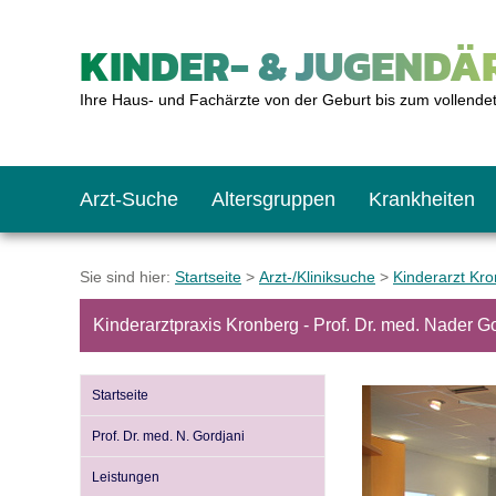
KINDER- & JUGENDÄR
Ihre Haus- und Fachärzte von der Geburt bis zum vollende
Arzt-Suche
Altersgruppen
Krankheiten
Das erste Jahr
Baby: U1 bis U6
Impfkalender
Notrufnummern
Notdienste
BMI-Rechner
Sie sind hier:
Startseite
>
Arzt-/Kliniksuche
>
Kinderarzt Kr
Kinderarztpraxis Kronberg - Prof. Dr. med. Nader G
Kleinkinder
Kleinkind: U7 bis 
Impfen: Wann und w
Giftnotruf
Sozialpädiatrie
Körpergrößen-Rec
Startseite
Schulkinder
Schulkind: U10 bi
Was muss man bea
Hausapotheke
Gesundheitsämter
Blutdruckrechner
Prof. Dr. med. N. Gordjani
Leistungen
Jugendliche
Teenager: J1 bis J
Impfreaktionen
Sofortmaßnahmen
Link-Tipps
Wachstum-Rechne