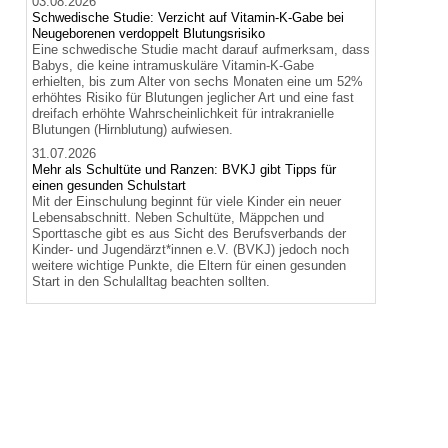
03.08.2026
Schwedische Studie: Verzicht auf Vitamin-K-Gabe bei
Neugeborenen verdoppelt Blutungsrisiko
Eine schwedische Studie macht darauf aufmerksam, dass
Babys, die keine intramuskuläre Vitamin-K-Gabe
erhielten, bis zum Alter von sechs Monaten eine um 52%
erhöhtes Risiko für Blutungen jeglicher Art und eine fast
dreifach erhöhte Wahrscheinlichkeit für intrakranielle
Blutungen (Hirnblutung) aufwiesen.
31.07.2026
Mehr als Schultüte und Ranzen: BVKJ gibt Tipps für
einen gesunden Schulstart
Mit der Einschulung beginnt für viele Kinder ein neuer
Lebensabschnitt. Neben Schultüte, Mäppchen und
Sporttasche gibt es aus Sicht des Berufsverbands der
Kinder- und Jugendärzt*innen e.V. (BVKJ) jedoch noch
weitere wichtige Punkte, die Eltern für einen gesunden
Start in den Schulalltag beachten sollten.