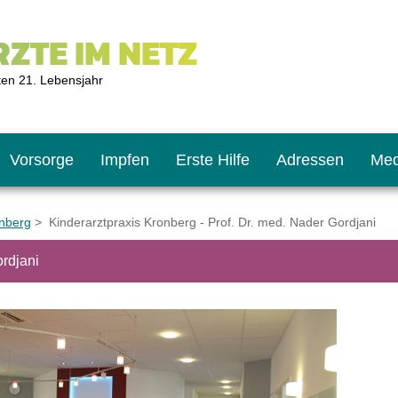
ZTE IM NETZ
ten 21. Lebensjahr
Vorsorge
Impfen
Erste Hilfe
Adressen
Med
onberg
> Kinderarztpraxis Kronberg - Prof. Dr. med. Nader Gordjani
ordjani
U9
ie oft?
hner
s U11
chten?
2
r