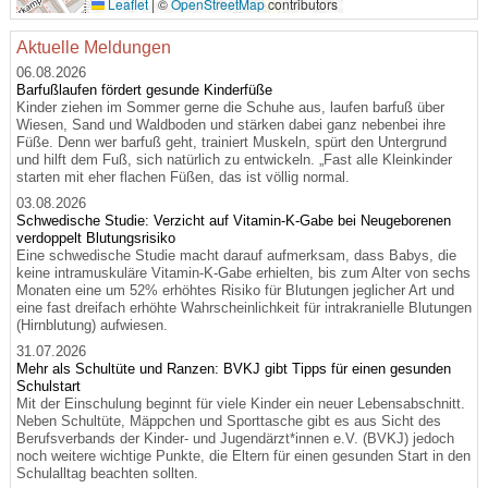
Leaflet
|
©
OpenStreetMap
contributors
Aktuelle Meldungen
06.08.2026
Barfußlaufen fördert gesunde Kinderfüße
Kinder ziehen im Sommer gerne die Schuhe aus, laufen barfuß über
Wiesen, Sand und Waldboden und stärken dabei ganz nebenbei ihre
Füße. Denn wer barfuß geht, trainiert Muskeln, spürt den Untergrund
und hilft dem Fuß, sich natürlich zu entwickeln. „Fast alle Kleinkinder
starten mit eher flachen Füßen, das ist völlig normal.
03.08.2026
Schwedische Studie: Verzicht auf Vitamin-K-Gabe bei Neugeborenen
verdoppelt Blutungsrisiko
Eine schwedische Studie macht darauf aufmerksam, dass Babys, die
keine intramuskuläre Vitamin-K-Gabe erhielten, bis zum Alter von sechs
Monaten eine um 52% erhöhtes Risiko für Blutungen jeglicher Art und
eine fast dreifach erhöhte Wahrscheinlichkeit für intrakranielle Blutungen
(Hirnblutung) aufwiesen.
31.07.2026
Mehr als Schultüte und Ranzen: BVKJ gibt Tipps für einen gesunden
Schulstart
Mit der Einschulung beginnt für viele Kinder ein neuer Lebensabschnitt.
Neben Schultüte, Mäppchen und Sporttasche gibt es aus Sicht des
Berufsverbands der Kinder- und Jugendärzt*innen e.V. (BVKJ) jedoch
noch weitere wichtige Punkte, die Eltern für einen gesunden Start in den
Schulalltag beachten sollten.