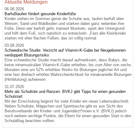
Aktuelle Meldungen
06.08.2026
Barfußlaufen fördert gesunde Kinderfüße
Kinder ziehen im Sommer gerne die Schuhe aus, laufen barfuß über
Wiesen, Sand und Waldboden und stärken dabei ganz nebenbei ihre
Füße. Denn wer barfuß geht, trainiert Muskeln, spürt den Untergrund
und hilft dem Fuß, sich natürlich zu entwickeln. „Fast alle Kleinkinder
starten mit eher flachen Füßen, das ist völlig normal.
03.08.2026
Schwedische Studie: Verzicht auf Vitamin-K-Gabe bei Neugeborenen
verdoppelt Blutungsrisiko
Eine schwedische Studie macht darauf aufmerksam, dass Babys, die
keine intramuskuläre Vitamin-K-Gabe erhielten, bis zum Alter von sechs
Monaten eine um 52% erhöhtes Risiko für Blutungen jeglicher Art und
eine fast dreifach erhöhte Wahrscheinlichkeit für intrakranielle Blutungen
(Hirnblutung) aufwiesen.
31.07.2026
Mehr als Schultüte und Ranzen: BVKJ gibt Tipps für einen gesunden
Schulstart
Mit der Einschulung beginnt für viele Kinder ein neuer Lebensabschnitt.
Neben Schultüte, Mäppchen und Sporttasche gibt es aus Sicht des
Berufsverbands der Kinder- und Jugendärzt*innen e.V. (BVKJ) jedoch
noch weitere wichtige Punkte, die Eltern für einen gesunden Start in den
Schulalltag beachten sollten.