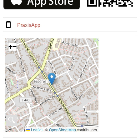
PraxisApp
+
−
🔍
Leaflet
|
©
OpenStreetMap
contributors